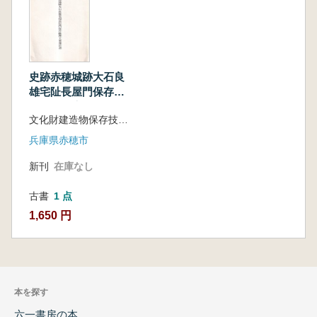
史跡赤穂城跡大石良
雄宅阯長屋門保存修
理工事報告書
文化財建造物保存技術協会 編
兵庫県赤穂市
新刊
在庫なし
古書
1 点
1,650 円
本を探す
六一書房の本