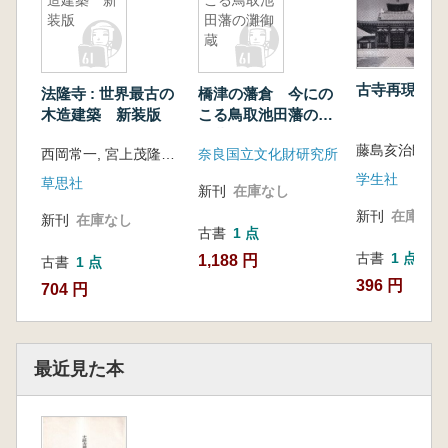
造建築 新
こる鳥取池
装版
田藩の灘御
蔵
古寺再現
法隆寺 : 世界最古の
橋津の藩倉 今にの
木造建築 新装版
こる鳥取池田藩の灘
御蔵
藤島亥治郎 著
西岡常一, 宮上茂隆著 ; 穂積和夫イラスト
奈良国立文化財研究所
学生社
草思社
新刊
在庫なし
新刊
在庫なし
新刊
在庫なし
古書
1 点
古書
1 点
1,188 円
古書
1 点
396 円
704 円
最近見た本