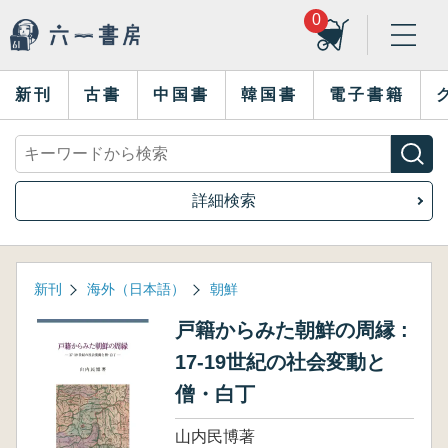
0
新刊
古書
中国書
韓国書
電子書籍
詳細検索
新刊
海外（日本語）
朝鮮
戸籍からみた朝鮮の周縁 :
17-19世紀の社会変動と
僧・白丁
山内民博著