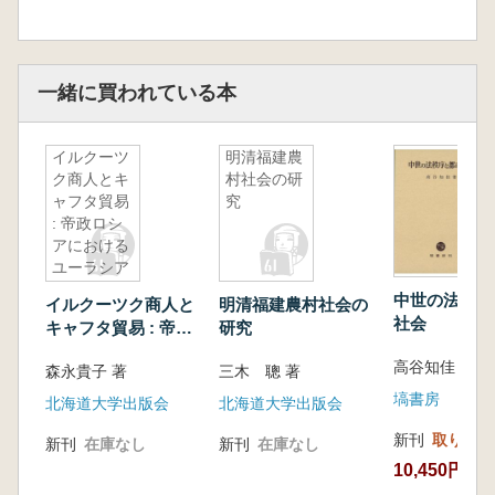
一緒に買われている本
イルクーツ
明清福建農
ク商人とキ
村社会の研
ャフタ貿易
究
: 帝政ロシ
アにおける
ユーラシア
商業
中世の法秩序
イルクーツク商人と
明清福建農村社会の
社会
キャフタ貿易 : 帝政
研究
ロシアにおけるユー
高谷知佳 著
森永貴子 著
三木 聰 著
ラシア商業
塙書房
北海道大学出版会
北海道大学出版会
新刊
取り寄せ
新刊
在庫なし
新刊
在庫なし
10,450円