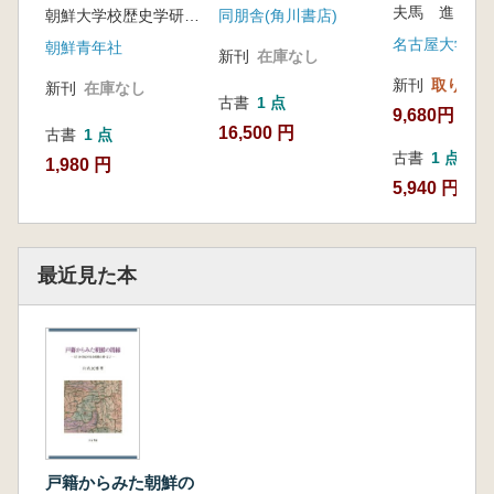
夫馬 進 著
朝鮮大学校歴史学研究室
同朋舎(角川書店)
名古屋大学出
朝鮮青年社
新刊
在庫なし
新刊
取り寄せ
新刊
在庫なし
古書
1 点
9,680円
16,500 円
古書
1 点
古書
1 点
1,980 円
5,940 円
最近見た本
戸籍からみた朝鮮の