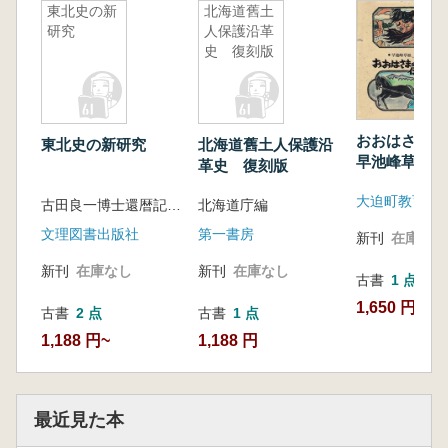
東北史の新
北海道舊土
研究
人保護沿革
史 復刻版
おおはさまの伝
東北史の新研究
北海道舊土人保護沿
早池峰草紙
革史 復刻版
大迫町教育委
古田良一博士還暦記念会 編
北海道庁編
文理図書出版社
第一書房
新刊
在庫なし
新刊
在庫なし
新刊
在庫なし
古書
1 点
1,650 円
古書
2 点
古書
1 点
1,188 円~
1,188 円
最近見た本