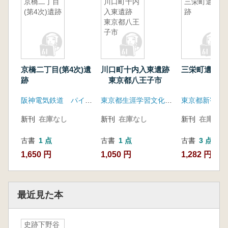
京橋二丁目
川口町十内
三栄町遺
(第4次)遺跡
入東遺跡
跡
東京都八王
子市
京橋二丁目(第4次)遺
川口町十内入東遺跡
三栄町遺跡
跡
東京都八王子市
阪神電気鉄道 パイロットコーポレーション 中央区教育委員会
東京都生涯学習文化財団東京都埋蔵文化財センター建設省
新刊
在庫なし
新刊
在庫なし
新刊
在庫なし
古書
1 点
古書
1 点
古書
3 点
1,650 円
1,050 円
1,282 円~
最近見た本
史跡下野谷