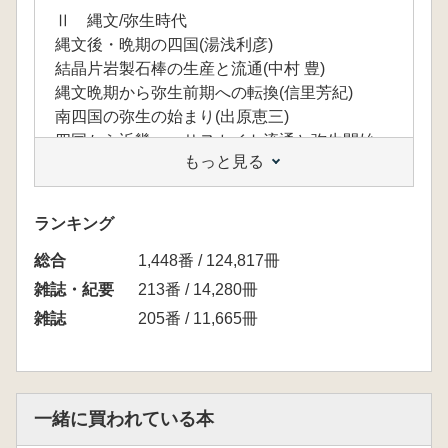
Ⅱ 縄文/弥生時代
縄文後・晩期の四国(湯浅利彦)
結晶片岩製石棒の生産と流通(中村 豊)
縄文晩期から弥生前期への転換(信里芳紀)
南四国の弥生の始まり(出原恵三)
四国から近畿へ―サヌカイト流通と弥生開始
もっと見る
―(秋山浩三)
四国の木葉文土器(春成秀爾)
ランキング
Ⅲ 弥生時代
総合
弥生大形集落の消長(柴田昌児)
1,448番 / 124,817冊
紫雲出山遺跡と高地性集落(信里芳紀)
雑誌・紀要
213番 / 14,280冊
瀬戸内海の島嶼部―芸予諸島―(柴田昌児)
雑誌
205番 / 11,665冊
瀬戸内海の島嶼部―備讃瀬戸―(乗松真也)
土器製塩の展開(大久保徹也)
青色片岩製柱状片刃石斧の生産(中村 豊)
鉄器生産の展開(村上恭通)
一緒に買われている本
辰砂の採掘(西本和哉)