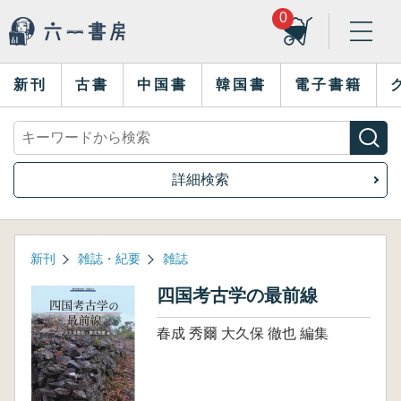
0
新刊
古書
中国書
韓国書
電子書籍
詳細検索
新刊
雑誌・紀要
雑誌
四国考古学の最前線
春成 秀爾 大久保 徹也 編集