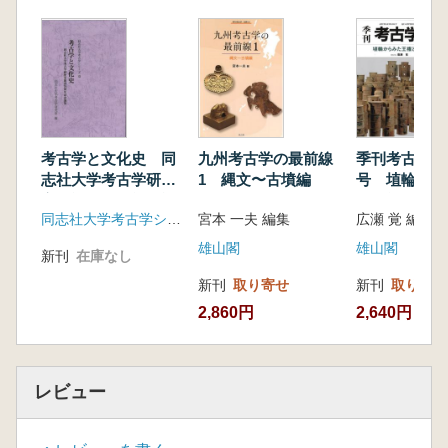
平形銅剣の生産と播布(吉田 広)
四国の銅鐸と銅矛(宮里 修)
伊予の大型器台と装飾高坏(梅木謙一)
四国の弥生絵画(春成秀爾)
四国の弧帯文土器(菅原康夫)
弥生銅鏡の流入(南 健太郎)
阿波・讃岐出土の漢鏡7期鏡(森下章司)
考古学と文化史 同
九州考古学の最前線
季刊考古学 第
志社大学考古学研究
1 縄文〜古墳編
号 埴輪から
Ⅳ 古墳時代
室開設70周年記念論
権と社会
同志社大学考古学シリーズ刊行会
宮本 一夫 編集
広瀬 覚 編集
墳丘墓から古墳へ(大久保徹也)
集
鶴尾4号墳と箸墓古墳(春成秀爾)
雄山閣
雄山閣
新刊
在庫なし
前方後円墳の築造動向(大久保徹也)
新刊
取り寄せ
新刊
取り寄せ
西四国・西部瀬戸内の前期古墳(山内英樹)
2,860円
2,640円
東部瀬戸内沿岸の前方後円墳(岸本道昭)
四国の石棺(高上 拓)
四国の中期古墳動態(栗林誠治)
横穴式石室の導入(松本和彦)
レビュー
横穴式石室墳の展開と巨石墳の登場(中嶋美佳)
須恵器生産の展開(中久保辰夫)