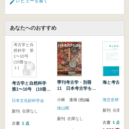
レビューを書く
Ⅴ 古代
四国の古代山城―永納山・城山・屋島―(渡
邊 誠)
あなたへのおすすめ
最古の地方官衙―久米官衙遺跡群―(橋本雄一)
国府探究の現段階(藤川智之)
考古学と自
飛鳥・奈良時代における在地寺院の造営(岡本
然科学 第
治代)
1〜10号
国分二寺造営と以後の古代寺院(渡邊 誠)
(10冊セッ
ト)
季刊考古学・別冊
海と考古学 
考古学と自然科学
11 日本考古学を語
第1〜10号 (10冊セ
る 捏造問題を乗り
ット)
小林 達雄 (他)編
海交史研究会
越えて
日本文化財科学会
雄山閣
新刊
在庫なし
新刊
在庫なし
新刊
在庫なし
古書
1 点
古書
1 点