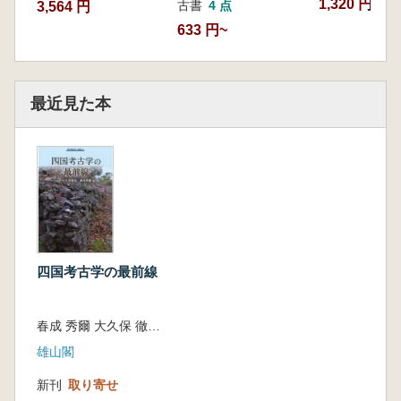
1,320 円
古書
4 点
3,564 円
633 円~
最近見た本
四国考古学の最前線
春成 秀爾 大久保 徹也 編集
雄山閣
新刊
取り寄せ