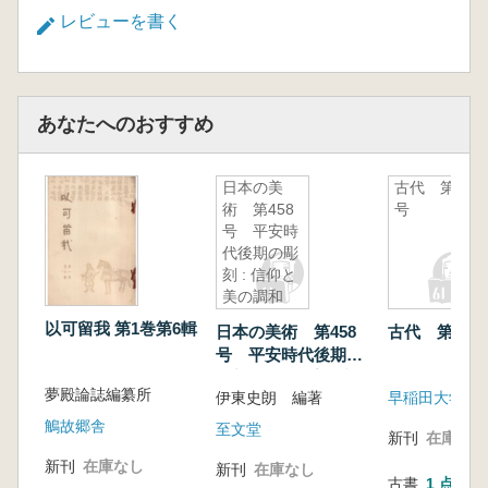
レビューを書く
あなたへのおすすめ
日本の美
古代 第32
術 第458
号
号 平安時
代後期の彫
刻 : 信仰と
美の調和
以可留我 第1巻第6輯
日本の美術 第458
古代 第32号
号 平安時代後期の
彫刻 : 信仰と美の調
夢殿論誌編纂所
伊東史朗 編著
早稲田大学考
和
鵤故郷舎
至文堂
新刊
在庫なし
新刊
在庫なし
新刊
在庫なし
古書
1 点