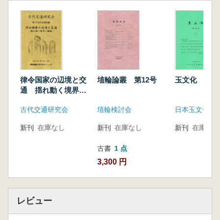
律令国家の辺境と交
埴輪論叢 第12号
玉文化 第1
通 揺れ動く境界と
領域
古代交通研究会
埴輪検討会
日本玉文化研
新刊
在庫なし
新刊
在庫なし
新刊
在庫なし
古書
1 点
3,300 円
レビュー