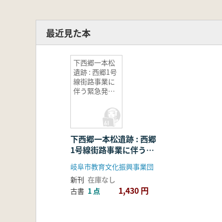
最近見た本
下西郷一本松
遺跡 : 西郷1号
線街路事業に
伴う緊急発掘
調査
下西郷一本松遺跡 : 西郷
1号線街路事業に伴う緊
急発掘調査
岐阜市教育文化振興事業団
新刊
在庫なし
1,430 円
古書
1 点