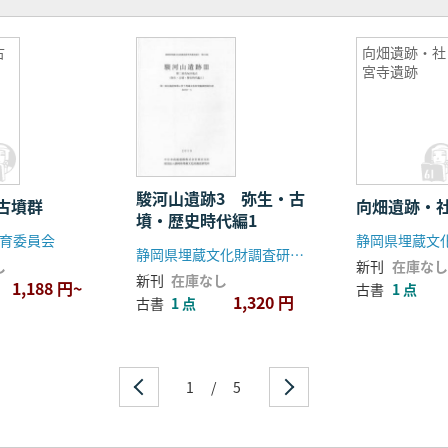
古
向畑遺跡・社
宮寺遺跡
駿河山遺跡3 弥生・古
古墳群
向畑遺跡・
墳・歴史時代編1
育委員会
静岡県埋蔵文化財調査研究所
し
新刊
在庫なし
新刊
在庫なし
1,188 円~
古書
1 点
1,320 円
古書
1 点
1
/
5