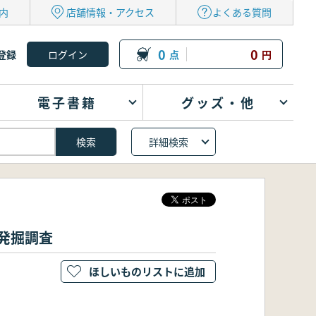
内
店舗情報・アクセス
よくある質問
0
0
登録
点
円
電子書籍
グッズ・他
詳細検索
急発掘調査
ほしいものリストに追加