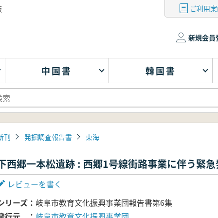
ご利用案
版
新規会員
中国書
韓国書
新刊
発掘調査報告書
東海
下西郷一本松遺跡 : 西郷1号線街路事業に伴う緊
レビューを書く
シリーズ
岐阜市教育文化振興事業団報告書第6集
発行元
岐阜市教育文化振興事業団