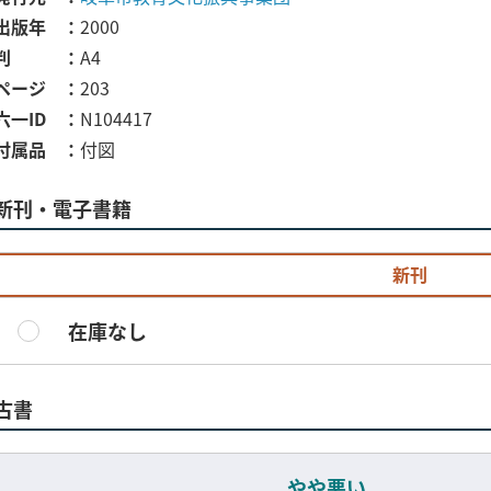
出版年
2000
判
A4
ページ
203
六一ID
N104417
付属品
付図
新刊・電子書籍
新刊
在庫なし
古書
やや悪い