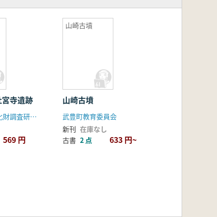
山崎古墳
社宮寺遺跡
山崎古墳
静岡県埋蔵文化財調査研究所
武豊町教育委員会
新刊
在庫なし
569 円
633 円~
古書
2 点