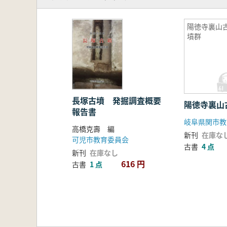
陽徳寺裏山
墳群
長塚古墳 発掘調査概要
陽徳寺裏山
報告書
岐阜県関市教
高橋克壽 編
新刊
在庫な
可児市教育委員会
古書
4 点
新刊
在庫なし
616 円
古書
1 点