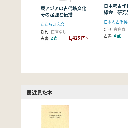
日本考古学
東アジアの古代鉄文化
総会 研究
その起源と伝播
日本考古学協
たたら研究会
新刊
在庫な
新刊
在庫なし
古書
4 点
1,425 円~
古書
2 点
最近見た本