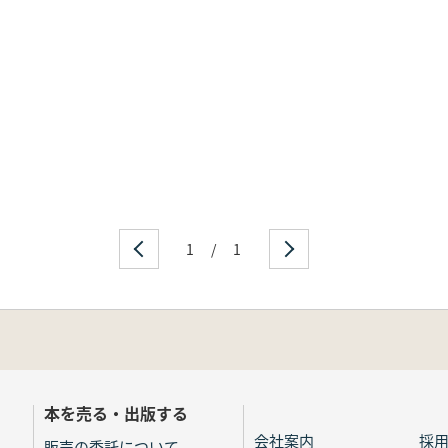
1
/
1
本を売る・出版する
会社案内
採
販売の委託について