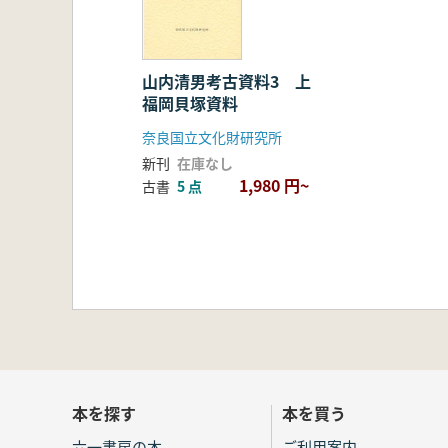
山内清男考古資料3 上
福岡貝塚資料
奈良国立文化財研究所
新刊
在庫なし
1,980 円~
古書
5 点
本を探す
本を買う
六一書房の本
ご利用案内