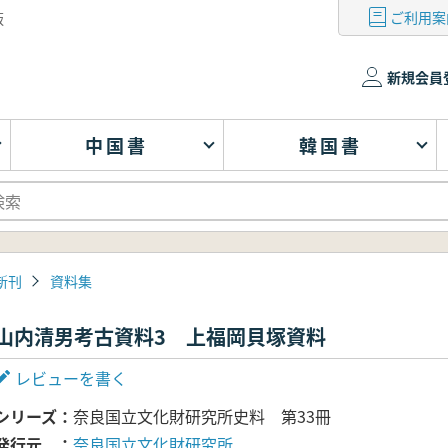
ご利用案
版
新規会員
中国書
韓国書
新刊
資料集
山内清男考古資料3 上福岡貝塚資料
レビューを書く
シリーズ
奈良国立文化財研究所史料 第33冊
発行元
奈良国立文化財研究所