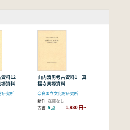
古資料12
山内清男考古資料1 真
貝塚資料
福寺貝塚資料
財研究所
奈良国立文化財研究所
新刊
在庫なし
1,980 円~
古書
5 点