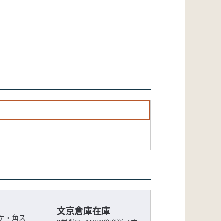
文京倉庫在庫
ケ・角ス