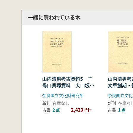
一緒に買われている本
山内清男考
山内清男考古資料5 子
文草創期・
母口貝塚資料 大口坂貝
瓦塼資料
塚資料
奈良国立文化
奈良国立文化財研究所
新刊
在庫な
新刊
在庫なし
2,420 円~
古書
1 点
古書
2 点