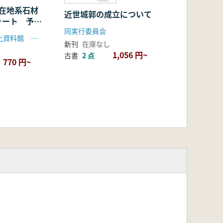
 在地系石材
近世城郭の成立について
ャート 予稿
同実行委員会
笠懸野岩宿文化資料館 岩宿フォーラム実行委員会
新刊
在庫なし
1,056 円~
古書
2 点
770 円~