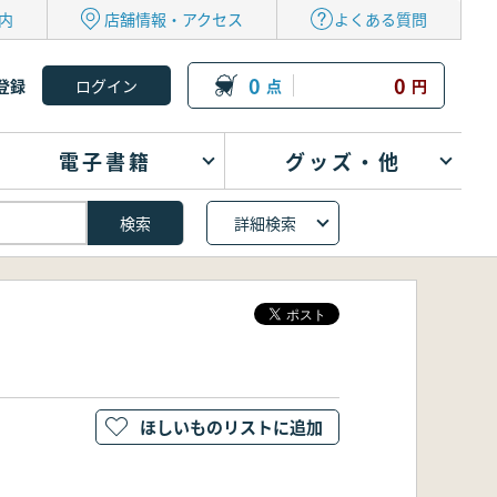
内
店舗情報・アクセス
よくある質問
0
0
登録
点
円
電子書籍
グッズ・他
詳細検索
ほしいものリストに追加