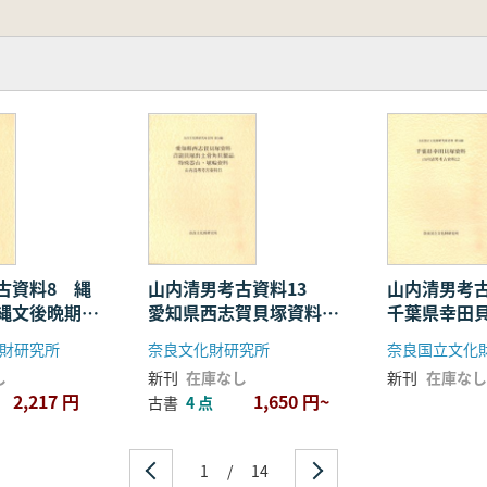
古資料8 縄
山内清男考古資料13
山内清男考
縄文後晩期・
愛知県西志賀貝塚資料
千葉県幸田
吉胡貝塚出土骨角貝製
財研究所
奈良文化財研究所
奈良国立文化
品・特殊器台・埴輪資料
し
新刊
在庫なし
新刊
在庫なし
2,217 円
1,650 円~
古書
4 点
1
/
14