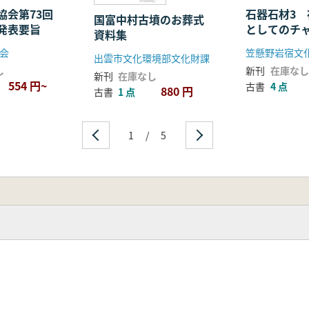
協会第73回
石器石材3
国富中村古墳のお葬式
発表要旨
としてのチ
資料集
集
会
出雲市文化環境部文化財課
し
新刊
在庫なし
新刊
在庫なし
554 円~
古書
4 点
880 円
古書
1 点
1
/
5