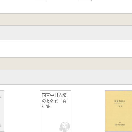
国富中村古墳
のお葬式 資
料集