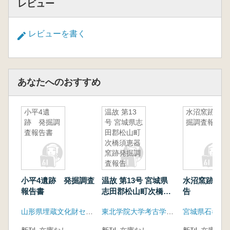
レビュー
レビューを書く
あなたへのおすすめ
小平4遺
温故 第13
水沼窯跡発
跡 発掘調
号 宮城県志
掘調査報告
査報告書
田郡松山町
次橋須恵器
窯跡発掘調
査報告
小平4遺跡 発掘調査
温故 第13号 宮城県
水沼窯跡発掘
報告書
志田郡松山町次橋須
告
恵器窯跡発掘調査報
山形県埋蔵文化財センター
東北学院大学考古学研究室
告