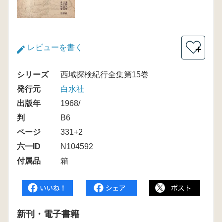
レビューを書く
＋
シリーズ
西域探検紀行全集第15巻
発行元
白水社
出版年
1968/
判
B6
ページ
331+2
六一ID
N104592
付属品
箱
新刊・電子書籍