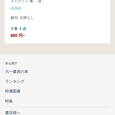
スミグノフ 著、 須田正継訳
白水社
新刊
在庫なし
古書
2 点
880 円~
本を探す
六一書房の本
ランキング
特価図書
特集
書店様へ