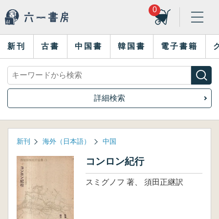
0
新刊
古書
中国書
韓国書
電子書籍
詳細検索
新刊
海外（日本語）
中国
コンロン紀行
スミグノフ 著、 須田正継訳