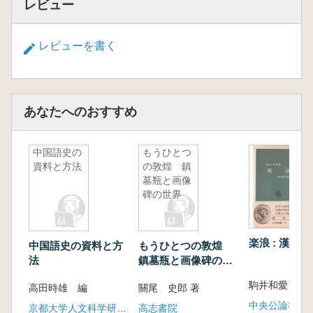
レビュー
レビューを書く
あなたへのおすすめ
中国語史の
もうひとつ
資料と方法
の敦煌 鎮
墓瓶と画像
碑の世界
楽浪 : 漢文
中国語史の資料と方
もうひとつの敦煌
法
鎮墓瓶と画像碑の世
界
駒井和愛 著
高田時雄 編
關尾 史郎 著
中央公論社
京都大学人文科学研究所
高志書院