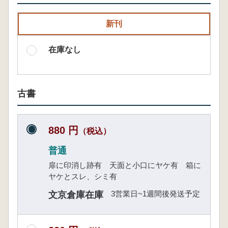
新刊
在庫なし
古書
880 円
（税込）
普通
扉に印消し跡有 天面と小口にヤケ有 箱に
ヤケとスレ、シミ有
3営業日~1週間後発送予定
文京倉庫在庫