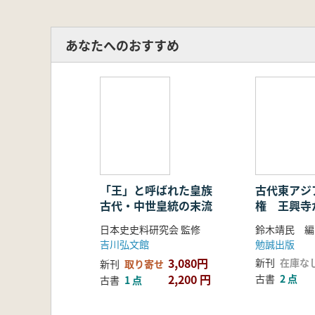
あなたへのおすすめ
「王」と呼ばれた皇族
古代東アジ
古代・中世皇統の末流
権 王興寺
日本史史料研究会 監修
鈴木靖民 編
吉川弘文館
勉誠出版
3,080円
新刊
在庫な
新刊
取り寄せ
2,200 円
古書
2 点
古書
1 点