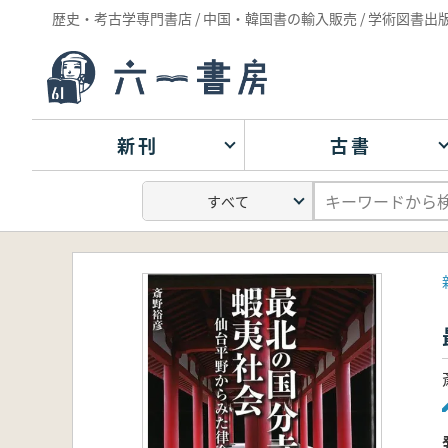
歴史・考古学専門書店 / 中国・韓国書の輸入販売 / 学術図書出
新刊
古書