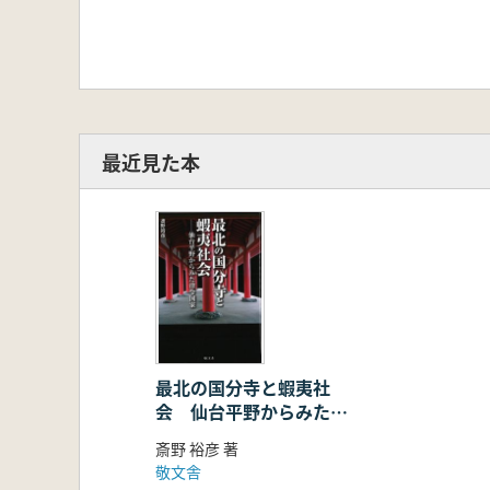
最近見た本
最北の国分寺と蝦夷社
会 仙台平野からみた律
令国家
斎野 裕彦 著
敬文舎