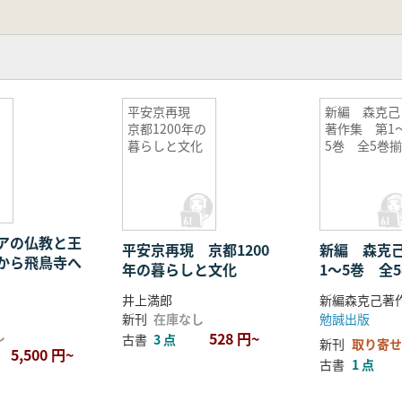
平安京再現
新編 森克己
京都1200年の
著作集 第1
暮らしと文化
5巻 全5巻
アの仏教と王
平安京再現 京都1200
新編 森克
から飛鳥寺へ
年の暮らしと文化
1〜5巻 全
井上満郎
新刊
在庫なし
勉誠出版
し
528 円~
古書
3 点
新刊
取り寄せ
5,500 円~
古書
1 点