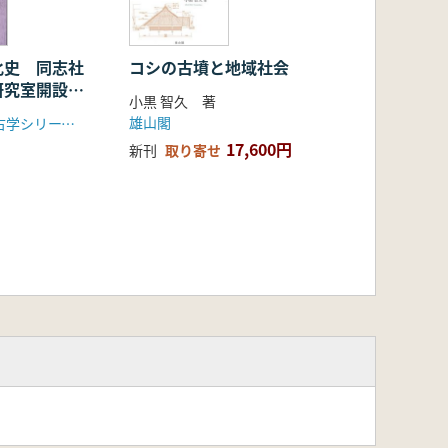
化史 同志社
コシの古墳と地域社会
研究室開設
小黒 智久 著
論集
雄山閣
同志社大学考古学シリーズ刊行会
17,600円
新刊
取り寄せ