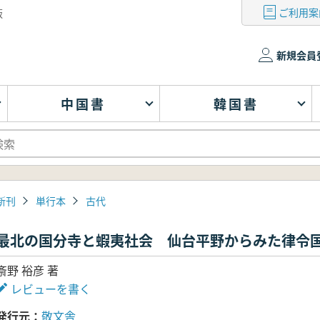
ご利用案
版
新規会員
中国書
韓国書
新刊
単行本
古代
最北の国分寺と蝦夷社会 仙台平野からみた律令
斎野 裕彦 著
レビューを書く
発行元
敬文舎