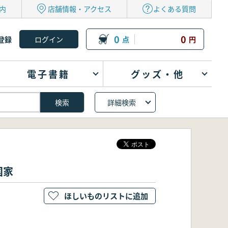
内
店舗情報・アクセス
よくある質問
0
0
登録
点
円
電子書籍
グッズ・他
詳細検索
国家
ほしいものリストに追加