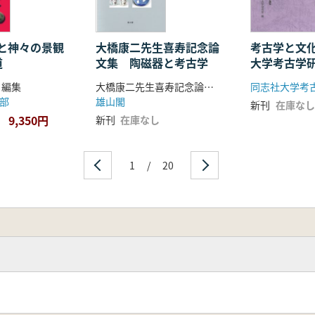
と神々の景観
大橋康二先生喜寿記念論
考古学と文
道
文集 陶磁器と考古学
大学考古学
70周年記念
 編集
大橋康二先生喜寿記念論文集編集委員会 編集
部
雄山閣
新刊
在庫なし
9,350円
新刊
在庫なし
1
/
20