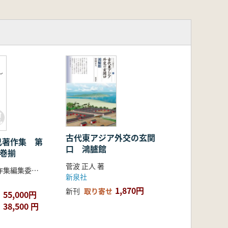
〜
揃
古代東アジア外交の玄関
己著作集 第
口 鴻臚館
5巻揃
菅波 正人 著
新編森克己著作集編集委員会 編
新泉社
1,870円
新刊
取り寄せ
55,000円
38,500 円