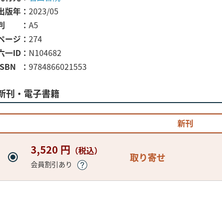
出版年
2023/05
判
A5
ページ
274
六一ID
N104682
ISBN
9784866021553
新刊・電子書籍
新刊
3,520 円
（税込）
取り寄せ
会員割引あり