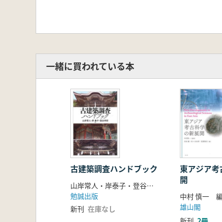
一緒に買われている本
古建築調査ハンドブック
東アジア考
開
山岸常人・岸泰子・登谷伸宏 著
勉誠出版
中村 慎一 
雄山閣
新刊
在庫なし
新刊
2冊