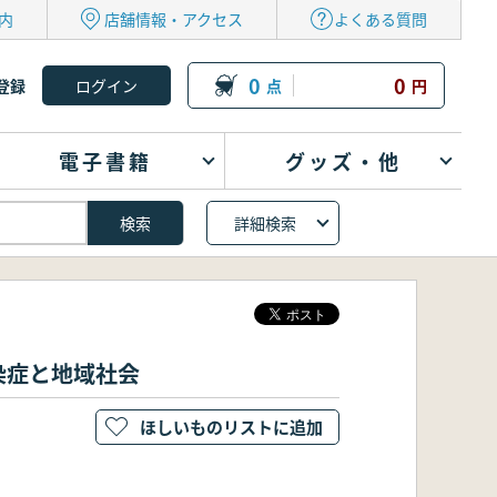
内
店舗情報・アクセス
よくある質問
0
0
登録
点
円
電子書籍
グッズ・他
詳細検索
染症と地域社会
ほしいものリストに追加