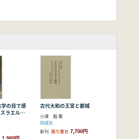
古学の目で感
古代大和の王宮と都城
 イスラエルの
小澤 毅 著
遺跡、宗教
同成社
7,700円
新刊
取り寄せ
1,980円