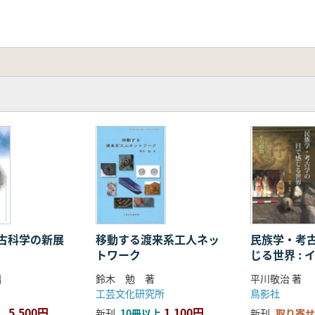
古科学の新展
移動する渡来系工人ネッ
民族学・考
トワーク
じる世界 :
自然、人、
編
鈴木 勉 著
平川敬治 著
工芸文化研究所
鳥影社
5,500円
1,100円
新刊
10冊以上
新刊
取り寄せ