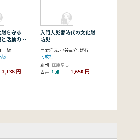
化財を守る
入門大災害時代の文化財
策と活動の指
防災
語版
shi 編
高妻洋成, 小谷竜介, 建石徹 編
出版
同成社
新刊
在庫なし
2,138 円
1,650 円
古書
1 点