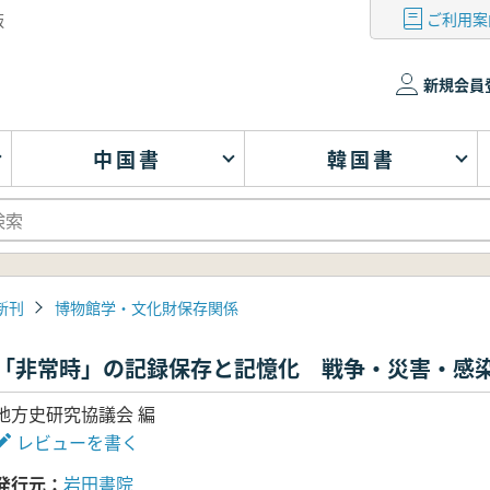
ご利用案
版
新規会員
中国書
韓国書
新刊
博物館学・文化財保存関係
「非常時」の記録保存と記憶化 戦争・災害・感
地方史研究協議会 編
レビューを書く
発行元
岩田書院