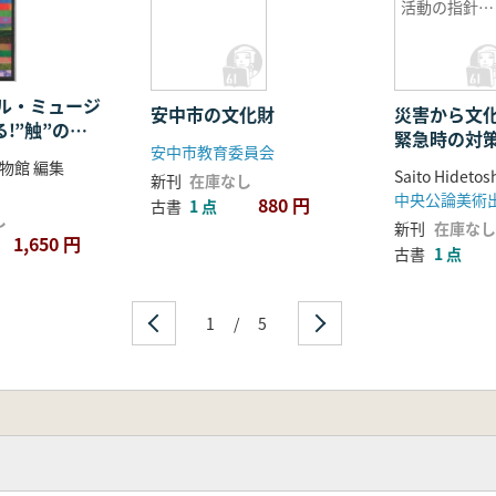
活動の指針
全文英語版
ル・ミュージ
安中市の文化財
災害から文
る!”触”の大
緊急時の対
安中市教育委員会
針 全文英
物館 編集
Saito Hideto
新刊
在庫なし
中央公論美術
880 円
古書
1 点
し
新刊
在庫なし
1,650 円
古書
1 点
1
/
5