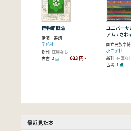
博物館概論
ユニバーサ
アム : さわ
伊藤 寿朗
博覧会
学苑社
国立民族学博
小さ子社
新刊
在庫なし
633 円~
新刊
在庫な
古書
2 点
古書
1 点
最近見た本