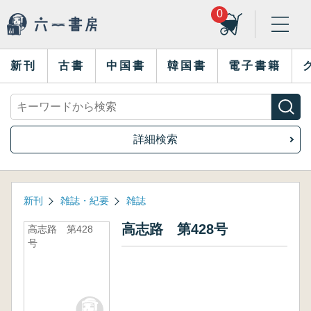
0
新刊
古書
中国書
韓国書
電子書籍
詳細検索
新刊
雑誌・紀要
雑誌
高志路 第428号
高志路 第428
号