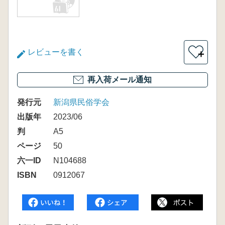
レビューを書く
＋
再入荷メール通知
発行元
新潟県民俗学会
出版年
2023/06
判
A5
ページ
50
六一ID
N104688
ISBN
0912067