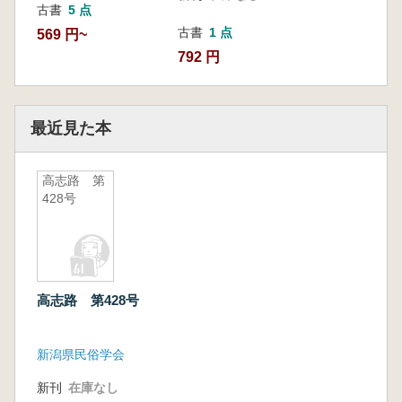
古書
5 点
古書
1 点
569 円~
792 円
最近見た本
高志路 第
428号
高志路 第428号
新潟県民俗学会
新刊
在庫なし