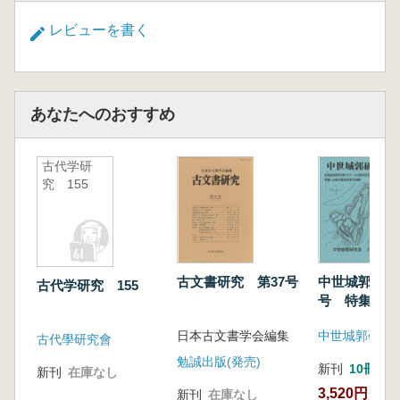
レビューを書く
あなたへのおすすめ
古代学研
究 155
古文書研究 第37号
中世城郭研究
古代学研究 155
号 特集 山
段状削平地群
日本古文書学会編集
中世城郭研究
古代學研究會
勉誠出版(発売)
新刊
10冊以
新刊
在庫なし
3,520円
新刊
在庫なし