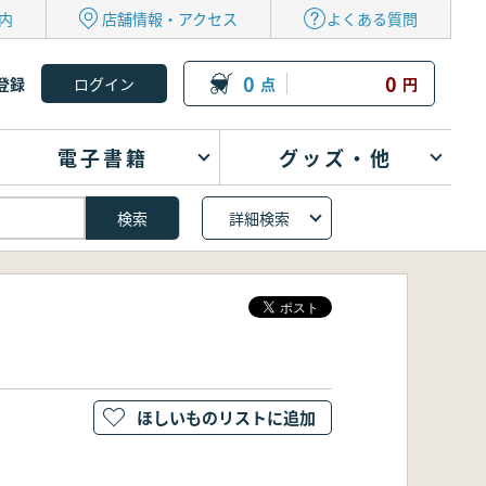
内
店舗情報・アクセス
よくある質問
0
0
登録
点
円
電子書籍
グッズ・他
詳細検索
ほしいものリストに追加