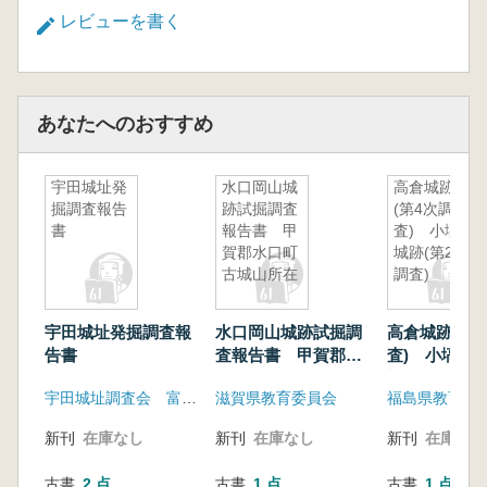
レビューを書く
あなたへのおすすめ
宇田城址発
水口岡山城
高倉城跡
掘調査報告
跡試掘調査
(第4次調
書
報告書 甲
査) 小塙
賀郡水口町
城跡(第2次
古城山所在
調査)
宇田城址発掘調査報
水口岡山城跡試掘調
高倉城跡(第4
告書
査報告書 甲賀郡水
査) 小塙城跡
口町古城山所在
調査)
宇田城址調査会 富岡市教育委員会
滋賀県教育委員会
福島県教育委
新刊
在庫なし
新刊
在庫なし
新刊
在庫なし
古書
2 点
古書
1 点
古書
1 点