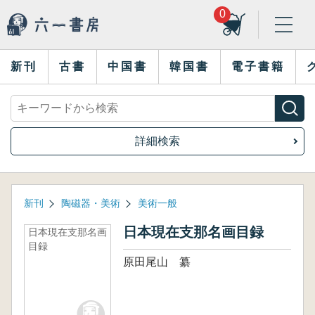
0
新刊
古書
中国書
韓国書
電子書籍
詳細検索
新刊
陶磁器・美術
美術一般
日本現在支那名画目録
日本現在支那名画
目録
原田尾山 纂