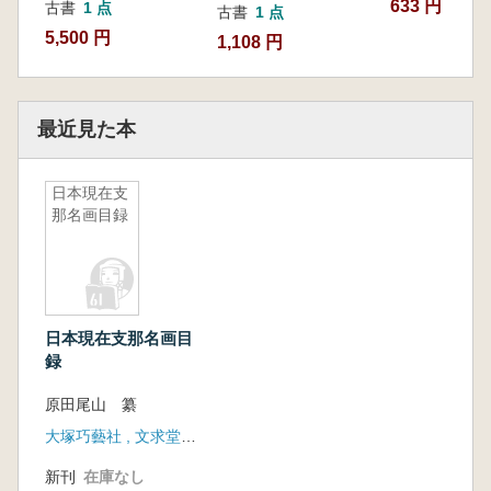
633 円
古書
1 点
古書
1 点
5,500 円
1,108 円
最近見た本
日本現在支
那名画目録
日本現在支那名画目
録
原田尾山 纂
大塚巧藝社 , 文求堂書店 (発売)
新刊
在庫なし