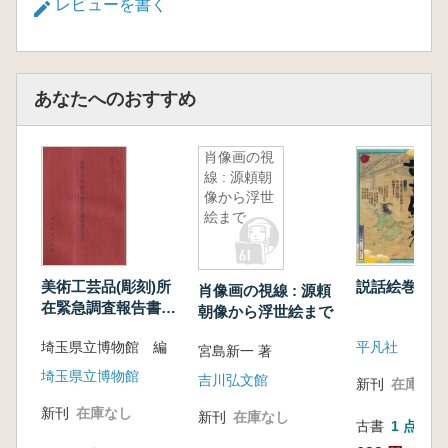
レビューを書く
あなたへのおすすめ
肖像画の視
線 : 源頼朝
像から浮世
絵まで
美術工芸品(彫刻)所
説話絵巻
肖像画の視線 : 源頼
在緊急調査報告書
朝像から浮世絵まで
1・2・3 全3冊揃
埼玉県立博物館 編
平凡社
宮島新一 著
埼玉県立博物館
吉川弘文館
新刊
在庫なし
新刊
在庫なし
新刊
在庫なし
古書
1 点