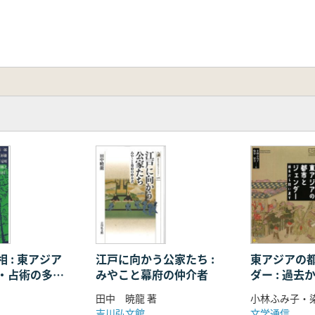
 : 東アジア
江戸に向かう公家たち :
東アジアの
・占術の多角
みやこと幕府の仲介者
ダー : 過
田中 暁龍 著
小林ふみ子・
吉川弘文館
文学通信