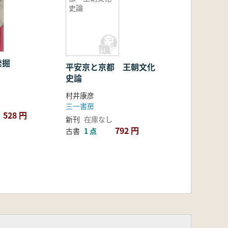
史論
発掘
平安京と京都 王朝文化
史論
村井康彦
三一書房
528 円
新刊
在庫なし
792 円
古書
1 点