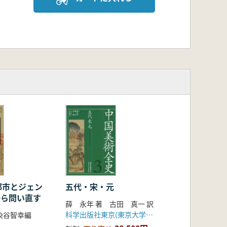
都市とジェン
五代・宋・元
去から問い直す
薛 永年 著 古田 真一 訳
科学出版社東京(東京大学出版会)
染谷智幸編