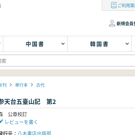
ご利用案
版
新規会員
中国書
韓国書
新刊
単行本
古代
参天台五臺山記 第2
森 公章校訂
レビューを書く
発行元
八木書店出版部