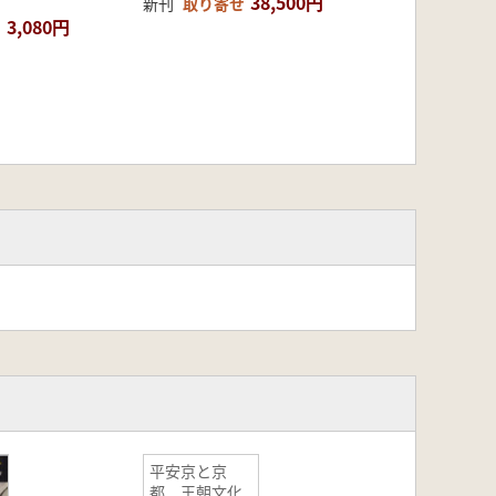
38,500円
新刊
取り寄せ
3,080円
平安京と京
都 王朝文化