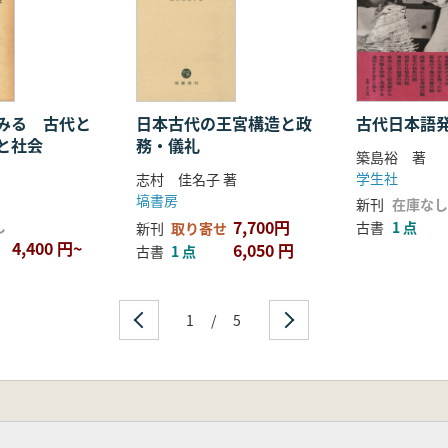
みる 古代と
日本古代の王宮構造と政
古代日本語
と社会
務・儀礼
築島裕 著
学生社
志村 佳名子 著
塙書房
新刊
在庫なし
7,700円
し
古書
1 点
新刊
取り寄せ
4,400 円~
6,050 円
古書
1 点
1
/
5