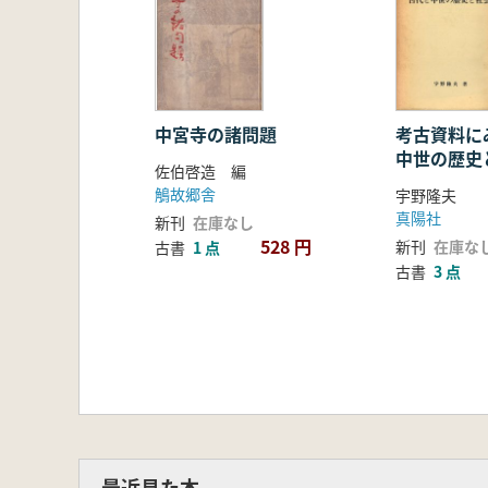
中宮寺の諸問題
考古資料に
中世の歴史
佐伯啓造 編
鵤故郷舎
宇野隆夫
真陽社
新刊
在庫なし
528 円
新刊
在庫な
古書
1 点
古書
3 点
最近見た本