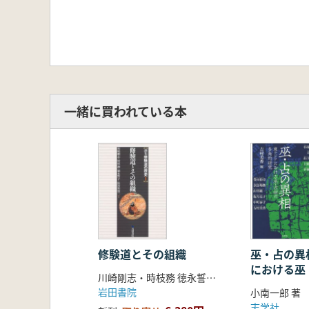
一緒に買われている本
修験道とその組織
巫・占の異相
における巫
川崎剛志・時枝務 徳永誓子・長谷川賢二 編
的研究
岩田書院
小南一郎 著
志学社