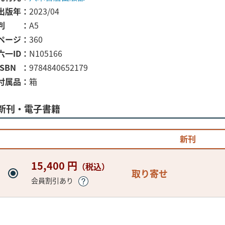
出版年
2023/04
判
A5
ページ
360
六一ID
N105166
ISBN
9784840652179
付属品
箱
新刊・電子書籍
新刊
15,400 円
（税込）
取り寄せ
会員割引あり