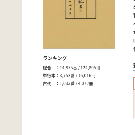
ランキング
総合
14,875番 / 124,805冊
単行本
3,753番 / 16,016冊
古代
1,033番 / 4,072冊