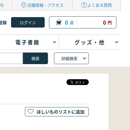
内
店舗情報・アクセス
よくある質問
0
0
登録
点
円
電子書籍
グッズ・他
詳細検索
ほしいものリストに追加