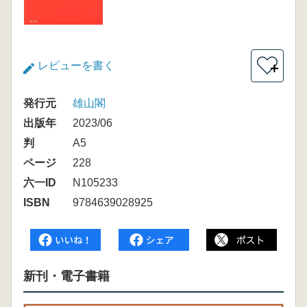
レビューを書く
＋
発行元
雄山閣
出版年
2023/06
判
A5
ページ
228
六一ID
N105233
ISBN
9784639028925
新刊・電子書籍