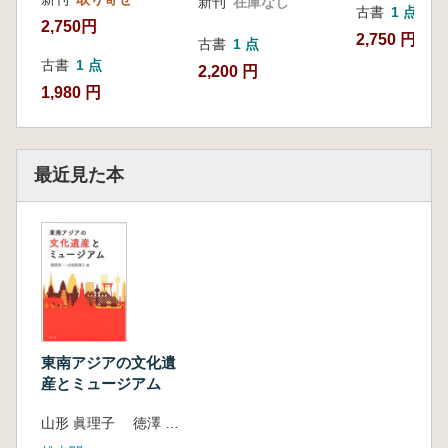
新刊
在庫なし
古書
1 点
2,750円
2,750 円
古書
1 点
古書
1 点
2,200 円
1,980 円
最近見た本
東南アジアの文化遺
産とミュージアム
山形 眞理子 徳澤 啓一 編集