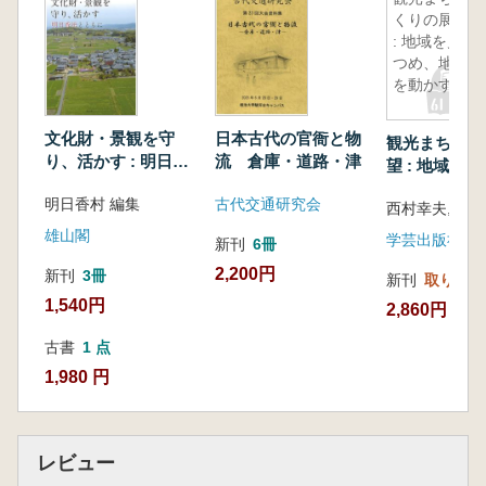
博物館をめぐるモノと人の諸関係―タイを事例
くりの展望
として―(池田瑞穂)
: 地域を見
バンチェン遺跡における国立博物館とコミュニ
つめ、地域
ティ博物館―地域住民とのかかわりから―(中
を動かす
村真里絵)
文化と産業を結び付ける観光とミュージアムの
文化財・景観を守
日本古代の官衙と物
観光まちづく
役割―タイ・ランパーン県における「窯業とそ
り、活かす : 明日香
流 倉庫・道路・津
望 : 地域を
法とともに
の文化」をテーマとする文化産業観光―(德澤
地域を動かす
明日香村 編集
古代交通研究会
啓一)
雄山閣
チョコレートヒルズ―フィリピン・ボホール島
学芸出版社
新刊
6冊
における「暫定」世界自然遺産とその課題
2,200円
新刊
3冊
新刊
取り寄せ
―(辻 貴志)
1,540円
2,860円
フィリピンの文化財と国立博物館に関する法律
(深山絵実梨)
古書
1 点
インドネシアにおける文化遺産とオンサイト・
1,980 円
ミュージアム(田代亜紀子)
文化遺産の保存と活用を支えるミュージアム―
近代から現代にかけてのミッションの変遷
レビュー
―(德澤啓一・山形眞理子 )