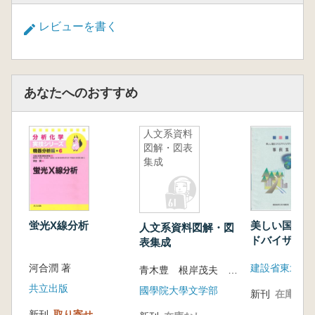
おわりに(德澤啓一・山形眞理子)
レビューを書く
あなたへのおすすめ
人文系資料
図解・図表
集成
蛍光X線分析
美しい国土づ
人文系資料図解・図
ドバイザー事
表集成
集
河合潤 著
建設省東北地
青木豊 根岸茂夫 中島金太郎
共立出版
國學院大學文学部
新刊
在庫なし
新刊
取り寄せ