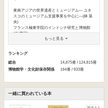
東南アジアの世界遺産とミュージアム― ユネ
スコのミュージアム支援事業を中心に―(林 菜
央)
フランス極東学院のインドシナ研究と博物館
(俵 寛司)
もっと見る
チャンパの世界遺産「ミーソン聖域」とサイ
ト・ミュージアム(山形眞理子)
ホイアンの文化遺産と博物館(菊池百里子)
ランキング
ラオス北部から中部における埋蔵文化財調査・
総合
文化財保護と博物館―ポストCOVID-19の現状
14,875番 / 124,815冊
と課題―(清水菜穂)
博物館学・文化財保存関係
164番 / 933冊
ラオスの文化的景観と博物館―遺産マネージメ
ントと観光―(小田島理絵)
世界遺産アンコールと博物館―保護・開発・文
化遺産国際協力―(丸井雅子)
一緒に買われている本
カンボジアにおける染織業とその伝承―戦火に
よる断絶と国際的な支援―(朝日由実子)
観光まちづ