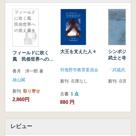
フィールド
に吹く風
民俗世界へ
の覚え書き
大王を支えた人々
シンポジウム
フィールドに吹く
武士と寺院」
風 民俗世界への覚
え書き
羽曳野市教育委員会
香月 洋一郎 著
雄山閣
新刊
在庫なし
新刊
在庫なし
新刊
取り寄せ
古書
1 点
2,860円
880 円
レビュー