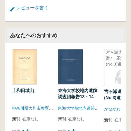
レビューを書く
あなたへのおすすめ
宮ヶ瀬遺跡
群7 馬場
(No.3)遺跡
上和田城山
東海大学校地内遺跡
宮ヶ瀬遺跡群
調査団報告13・14
(No.3)遺跡
神奈川県大和市教育委員会
東海大学校地内遺跡調査団
かながわ考古
新刊
在庫なし
新刊
在庫なし
新刊
在庫なし