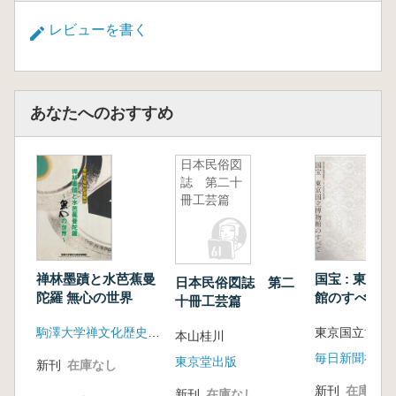
レビューを書く
あなたへのおすすめ
日本民俗図
誌 第二十
冊工芸篇
禅林墨蹟と水芭蕉曼
国宝 : 東京
日本民俗図誌 第二
陀羅 無心の世界
館のすべて
十冊工芸篇
駒澤大学禅文化歴史博物館
本山桂川
東京堂出版
新刊
在庫なし
新刊
在庫なし
新刊
在庫なし