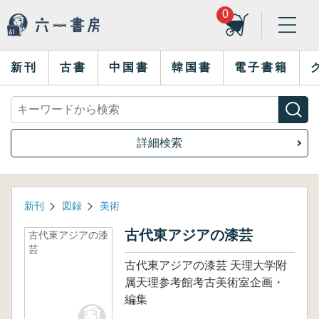
0
新刊
古書
中国書
韓国書
電子書籍
詳細検索
新刊
図録
美術
古代東アジアの漆芸
古代東アジアの漆
芸
古代東アジアの漆芸 天理大学附
属天理参考館考古美術室企画・
編集