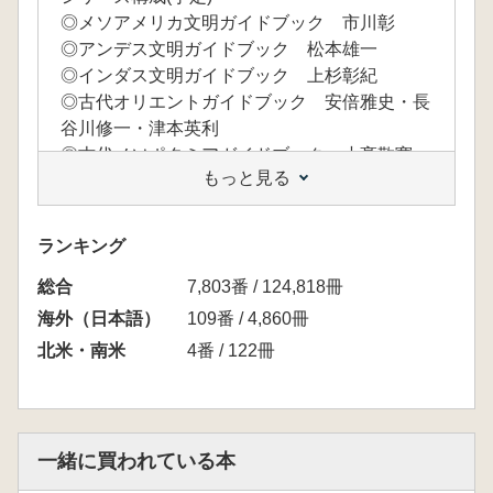
◎メソアメリカ文明ガイドブック 市川彰
◎アンデス文明ガイドブック 松本雄一
◎インダス文明ガイドブック 上杉彰紀
◎古代オリエントガイドブック 安倍雅史・長
谷川修一・津本英利
◎古代メソポタミアガイドブック 小髙敬寛・
もっと見る
下釜和也
◎古代エジプトガイドブック 馬場匡浩
◎古代中国ガイドブック1 久保田慎二
ランキング
◎古代中国ガイドブック2 藤井康隆・市元塁
総合
◎古代朝鮮半島ガイドブック 庄田慎矢
7,803番 / 124,818冊
◎古代東南アジアガイドブック 山形眞理子・
海外（日本語）
109番 / 4,860冊
丸井雅子・深山絵実梨
北米・南米
4番 / 122冊
一緒に買われている本