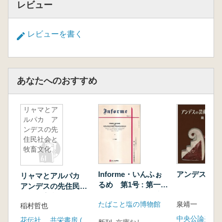
レビュー
レビューを書く
あなたへのおすすめ
リャマとア
ルパカ ア
ンデスの先
住民社会と
牧畜文化
Informe・いんふぉ
アンデスの芸
リャマとアルパカ
るめ 第1号 : 第一次
アンデスの先住民社
グァテマラ考古学調
会と牧畜文化
たばこと塩の博物館
泉靖一
査報告
稲村哲也
中央公論美術
花伝社 共栄書房 (発売)