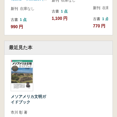
新刊
在庫なし
新刊
在庫なし
新刊
在庫なし
古書
1 点
1,100 円
古書
1 点
古書
1 点
770 円
990 円
最近見た本
メソアメリカ文明ガ
イドブック
市川 彰 著