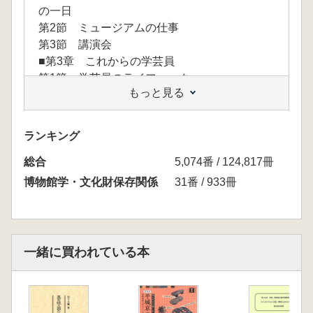
の一日
第2節 ミュージアムの仕事
第3節 講演会
■第3章 これからの学芸員
第1節 学芸員のライフハック
もっと見る
第2節 学芸員と出世
第3節 レコーディングミュージアムのススメ
おわりに
ランキング
おすすめの本
総合
5,074番 / 124,817冊
博物館学・文化財保存関係
31番 / 933冊
一緒に買われている本