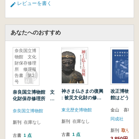
レビューを書く
あなたへのおすすめ
奈良国立博
物館 文化
財保存修理
所 修理報
告書 第2
号
神さま仏さまの復興
改正博物館法
奈良国立博物館 文
: 被災文化財の修復
館はどうなる
化財保存修理所 修
と継承
理報告書 第2号
東北歴史博物館
金山 喜昭 編
奈良国立博物館
同成社
新刊
在庫なし
新刊
在庫なし
新刊
取り寄せ
古書
1 点
古書
1 点
3,850円