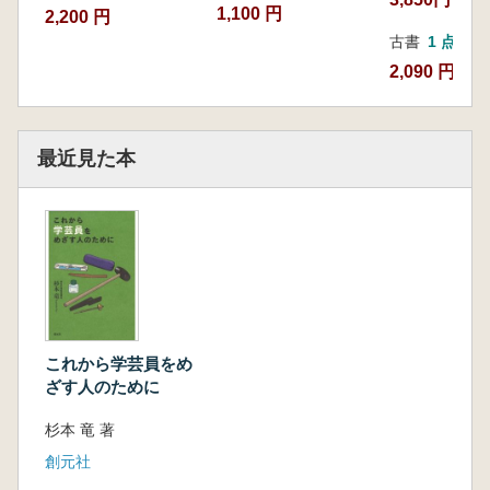
1,100 円
2,200 円
古書
1 点
2,090 円
最近見た本
これから学芸員をめ
ざす人のために
杉本 竜 著
創元社