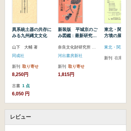
異系統土器の共存に
新装版 平城京のご
東北・関東に
みる九州縄文文化
み図鑑 : 最新研究で
方墳の展開
みえてくる奈良時代
山下 大輔 著
奈良文化財研究所 監修
の暮らし
同成社
河出書房新社
新刊
在庫なし
新刊
取り寄せ
新刊
取り寄せ
8,250円
1,815円
古書
1 点
6,050 円
レビュー