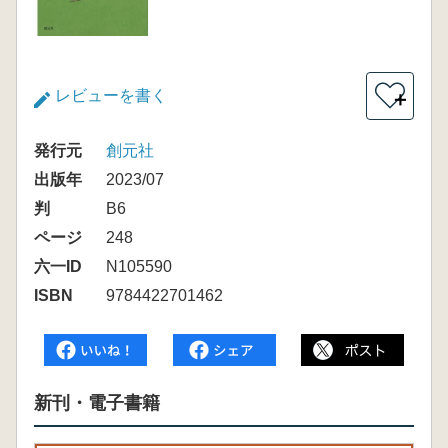
レビューを書く
＋
発行元
創元社
出版年
2023/07
判
B6
ページ
248
六一ID
N105590
ISBN
9784422701462
新刊・電子書籍