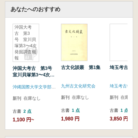
あなたへのおすすめ
沖国大考
古 第3
号 室川貝
塚第3〜4次
発掘調査概
報
古文化談叢 第1集
埼玉考古 第
沖国大考古 第3号
室川貝塚第3〜4次発
掘調査概報
九州古文化研究会
埼玉考古学会
沖縄国際大学文学部考古学研究室
新刊
在庫なし
新刊
在庫なし
新刊
在庫なし
古書
1 点
古書
1 点
古書
2 点
1,980 円
3,850 円
1,100 円~