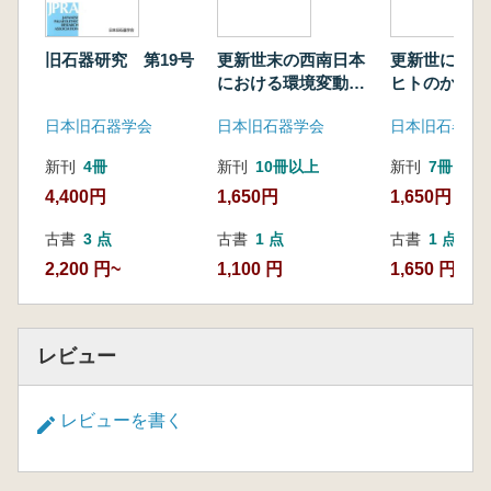
出穂雅実・戸塚瞬翼・國木田大・麻柄一志・佐
野勝宏 富山県富山市直坂Ⅱ遺跡第1・9ユニッ
旧石器研究 第19号
更新世末の西南日本
更新世におけ
ト出土石器群とAMS年代
における環境変動と
ヒトのかかわ
及川 穣・小林謙一・遠部 慎・米田 穣・尾嵜大
人類活動
日本旧石器学会
日本旧石器学会
日本旧石器学
真・大森貴之・小林克也・小嶋善邦・灘 友
佳 中国山地における後期旧石器時代前半期遺
新刊
4冊
新刊
10冊以上
新刊
7冊
跡の年代学的研究?出土炭化材の樹種同定と放
4,400円
1,650円
1,650円
射性炭素年代測定?
書評
古書
3 点
古書
1 点
古書
1 点
山田 哲 岩瀬 彬 著『最終氷期最盛期の石器使用
2,200 円~
1,100 円
1,650 円
痕研究』同成社
大会報告
青木要祐 日本旧石器学会 第19回研究発表・
レビュー
シンポジウム「北海道の旧石器時代と集団」
レビューを書く