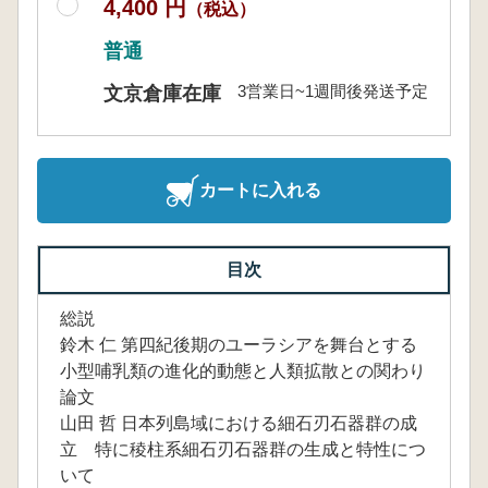
4,400 円
（税込）
普通
3営業日~1週間後発送予定
文京倉庫在庫
カートに入れる
目次
総説
鈴木 仁 第四紀後期のユーラシアを舞台とする
小型哺乳類の進化的動態と人類拡散との関わり
論文
山田 哲 日本列島域における細石刃石器群の成
立 特に稜柱系細石刃石器群の生成と特性につ
いて