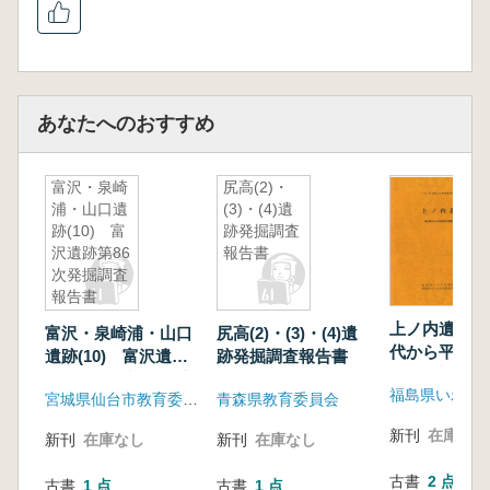
あなたへのおすすめ
富沢・泉崎
尻高(2)・
浦・山口遺
(3)・(4)遺
跡(10) 富
跡発掘調査
沢遺跡第86
報告書
次発掘調査
報告書
上ノ内遺跡 
富沢・泉崎浦・山口
尻高(2)・(3)・(4)遺
代から平安時
遺跡(10) 富沢遺跡
跡発掘調査報告書
落跡の調査
第86次発掘調査報告
宮城県仙台市教育委員会
青森県教育委員会
書
新刊
在庫なし
新刊
在庫なし
新刊
在庫なし
古書
2 点
古書
1 点
古書
1 点