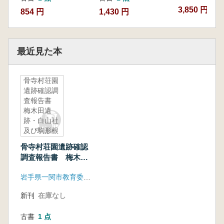
3,850 円~
854 円
1,430 円
最近見た本
骨寺村荘園
遺跡確認調
査報告書
梅木田遺
跡・白山社
及び駒形根
神社・平泉
骨寺村荘園遺跡確認
野遺跡・山
調査報告書 梅木田
王窟
遺跡・白山社及び駒
岩手県一関市教育委員会
形根神社・平泉野遺
跡・山王窟
新刊
在庫なし
古書
1 点