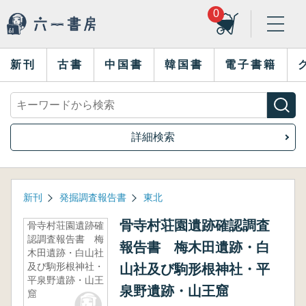
0
新刊
古書
中国書
韓国書
電子書籍
詳細検索
新刊
発掘調査報告書
東北
骨寺村荘園遺跡確認調査
骨寺村荘園遺跡確
認調査報告書 梅
報告書 梅木田遺跡・白
木田遺跡・白山社
及び駒形根神社・
山社及び駒形根神社・平
平泉野遺跡・山王
泉野遺跡・山王窟
窟