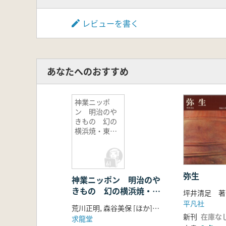
レビューを書く
あなたへのおすすめ
神業ニッポ
ン 明治のや
きもの 幻の
横浜焼・東京
焼
弥生
神業ニッポン 明治のや
きもの 幻の横浜焼・東
坪井清足 著
京焼
平凡社
荒川正明, 森谷美保 [ほか] 執筆
新刊
在庫な
求龍堂