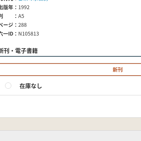
出版年
1992
判
A5
ページ
288
六一ID
N105813
新刊・電子書籍
新刊
在庫なし