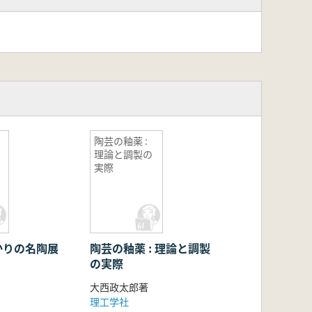
陶芸の釉薬 :
理論と調製の
実際
かりの名陶展
陶芸の釉薬 : 理論と調製
の実際
大西政太郎著
理工学社