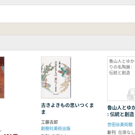
魯山人とゆか
りの名陶展 :
伝統と創造
古きよきもの思いつくま
魯山人とゆ
ま
: 伝統と創造
工藤吉郎
世田谷美術館
創樹社美術出版
し
新刊
在庫なし