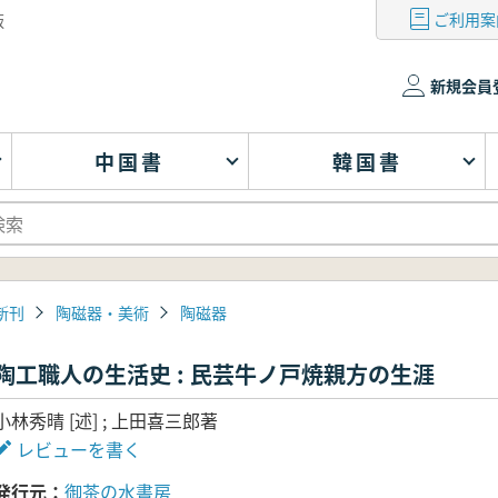
ご利用案
版
新規会員
中国書
韓国書
新刊
陶磁器・美術
陶磁器
陶工職人の生活史 : 民芸牛ノ戸焼親方の生涯
小林秀晴 [述] ; 上田喜三郎著
レビューを書く
発行元
御茶の水書房