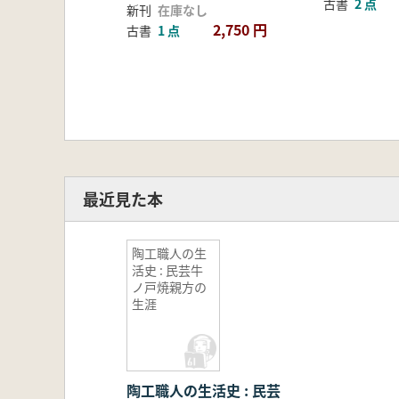
古書
2 点
新刊
在庫なし
2,750 円
古書
1 点
最近見た本
陶工職人の生
活史 : 民芸牛
ノ戸焼親方の
生涯
陶工職人の生活史 : 民芸