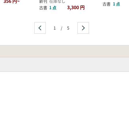
356 円~
新刊
在庫なし
古書
1 点
3,300 円
古書
1 点
1
/
5