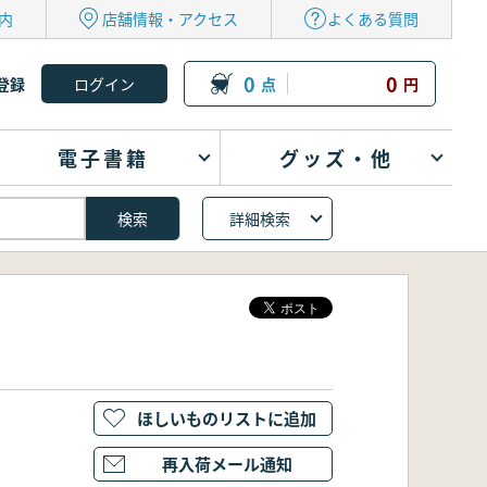
内
店舗情報・アクセス
よくある質問
0
0
登録
点
円
電子書籍
グッズ・他
詳細検索
ほしいものリストに追加
再入荷メール通知