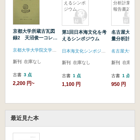
えるシンポ
分析計業績
ジウム
報告書27
京都大学所蔵古瓦図
第1回日本海文化を考
名古屋大学加
録2 天沼俊一コレク
えるシンポジウム
量分析計業績
ション 日本篇
27
京都大学大学院文学研究科
日本海文化シンポジウム実行委員会
新刊
在庫なし
新刊
在庫なし
新刊
在庫なし
古書
3 点
古書
1 点
古書
1 点
2,200 円~
1,100 円
950 円
最近見た本