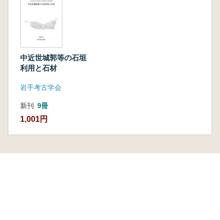
中近世城郭等の石垣
利用と石材
岩手考古学会
新刊
9冊
1,001円
本を探す
六一書房の本
ランキング