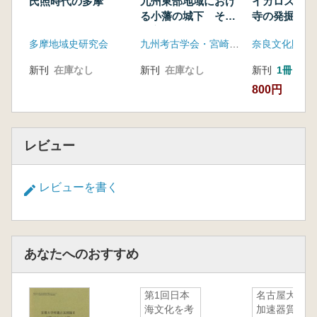
氏照時代の多摩
九州東部地域におけ
イカロスの翼
る小藩の城下 その
寺の発掘成果
成立と展開に関する
る近世と近代
多摩地域史研究会
九州考古学会・宮崎考古学会
奈良文化財研
考古学的追究
新刊
在庫なし
新刊
在庫なし
新刊
1冊
800円
レビュー
レビューを書く
あなたへのおすすめ
第1回日本
名古屋大学
海文化を考
加速器質量