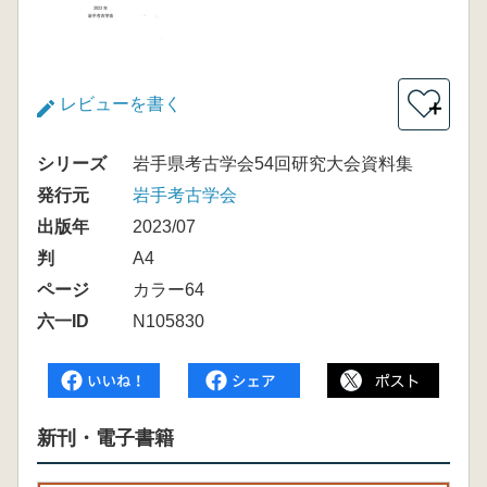
レビューを書く
＋
シリーズ
岩手県考古学会54回研究大会資料集
発行元
岩手考古学会
出版年
2023/07
判
A4
ページ
カラー64
六一ID
N105830
新刊・電子書籍