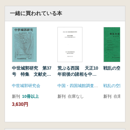
一緒に買われている本
中世城郭研究 第37
荒ぶる西国 天正10
戦乱の空間 
号 特集 文献史料
年前後の諸相を中心
からみた攻城戦の実
に
中世城郭研究会
中国・四国城館調査検討会・山陰中世考古学研究会
戦乱の空間編
態
新刊
10冊以上
新刊
在庫なし
新刊
在庫なし
3,630円