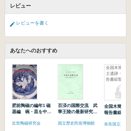
レビュー
レビューを書く
あなたへのおすすめ
全国木簡出
土遺跡・報
告書綜覧
肥前陶磁の編年1 磁
百済の国際交流 武
全国木簡出土
器編 碗・皿を中心
寧王陵の最新研究を
報告書綜覧
に
めぐって
近世陶磁研究会
国立歴史民俗博物館