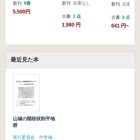
新刊
9冊
新刊
在庫なし
新刊
在庫なし
5,500円
古書
1 点
古書
2 点
1,980 円
641 円~
最近見た本
山城の階段状削平地
群
実行委員会 中世城郭研究会