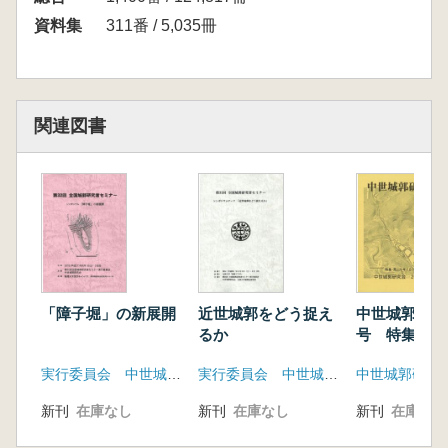
資料集
311番 / 5,035冊
関連図書
「障子堀」の新展開
近世城郭をどう捉え
中世城郭研究
るか
号 特集 馬
える
実行委員会 中世城郭研究会
実行委員会 中世城郭研究会 九州大学建築史研究室
中世城郭研究
新刊
在庫なし
新刊
在庫なし
新刊
在庫なし