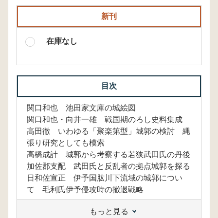
新刊
在庫なし
目次
関口和也 池田家文庫の城絵図
関口和也・向井一雄 戦国期のろし史料集成
高田徹 いわゆる「聚楽第型」城郭の検討 縄
張り研究としても模索
高橋成計 城郭から考察する若狭武田氏の丹後
加佐郡支配 武田氏と反乱者の拠点城郭を探る
日和佐宣正 伊予国肱川下流域の城郭につい
て 毛利氏伊予侵攻時の撤退戦略
もっと見る