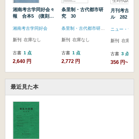
生時代の青
銅武器
湘南考古学同好会々
条里制・古代都市研
月刊考古学ジ
報 合本5 (復刻
究 30
ル 282 特
版) (第86号〜第100
本における弥
湘南考古学同好会
条里制・古代都市研究会
号)
ニュー・サイ
の青銅武器
新刊
在庫なし
新刊
在庫なし
新刊
在庫なし
古書
1 点
古書
1 点
古書
3 点
2,640 円
2,772 円
356 円~
最近見た本