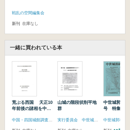
戦乱の空間編集会
新刊
在庫なし
一緒に買われている本
荒ぶる西国 天正10
山城の階段状削平地
中世城郭研究
年前後の諸相を中心
群
号 特集 文
に
からみた攻城
中国・四国城館調査検討会・山陰中世考古学研究会
実行委員会 中世城郭研究会
中世城郭研究
態