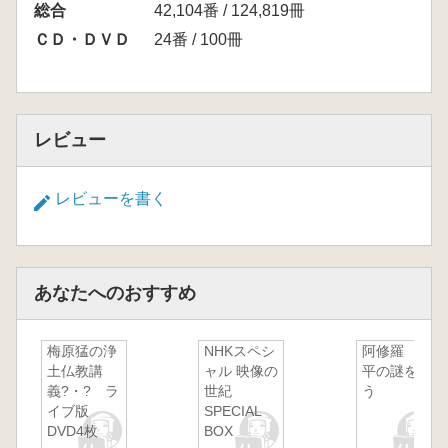
総合
42,104番 / 124,819冊
ＣＤ・ＤＶＤ
24番 / 100冊
レビュー
レビューを書く
あなたへのおすすめ
梅原猛の浄
NHKスペシ
阿修羅 天
土仏教講
ャル 映像の
平の謎を追
義?・? ラ
世紀
う
イブ版
SPECIAL
DVD4枚
BOX