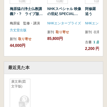
梅原猛の浄土仏教講
NHKスペシャル 映像
阿修羅 天平
義?・? ライブ版
の世紀 SPECIAL
追う
DVD4枚
BOX
梅原猛 監修・講演
NHKエンタープライズ
方丈堂出版
新刊
取り寄せ
新刊
在庫なし
85,800円
新刊
取り寄せ
古書
1 点
44,000円
2,200 円
最近見た本
廣文庫(図
文字版)