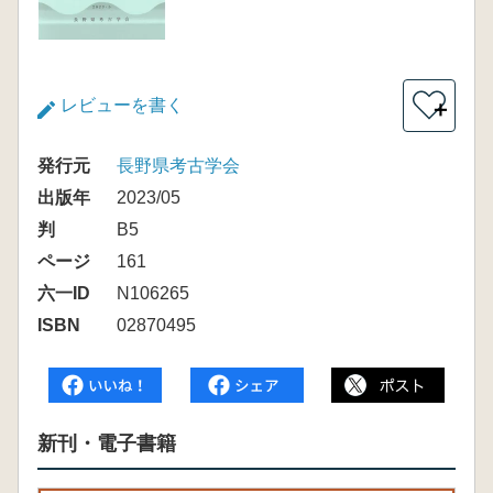
レビューを書く
＋
発行元
長野県考古学会
出版年
2023/05
判
B5
ページ
161
六一ID
N106265
ISBN
02870495
新刊・電子書籍