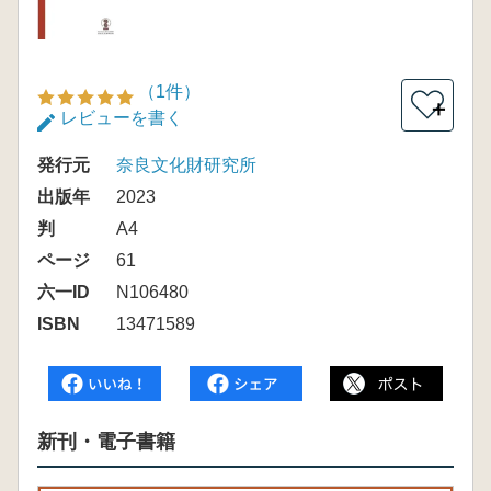
（1件）
＋
レビューを書く
発行元
奈良文化財研究所
出版年
2023
判
A4
ページ
61
六一ID
N106480
ISBN
13471589
新刊・電子書籍