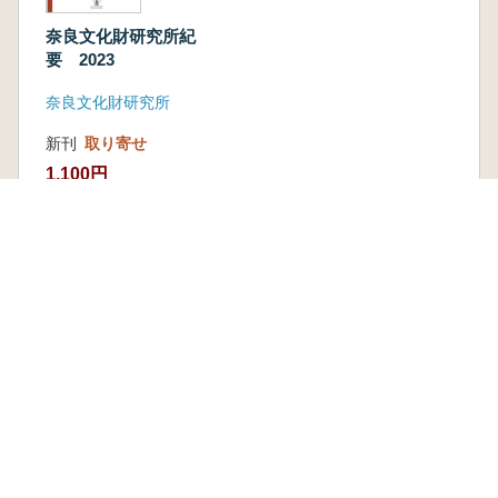
奈良文化財研究所紀
要 2023
奈良文化財研究所
新刊
取り寄せ
1,100円
古書
1 点
770 円
本を探す
六一書房の本
ランキング
特価図書