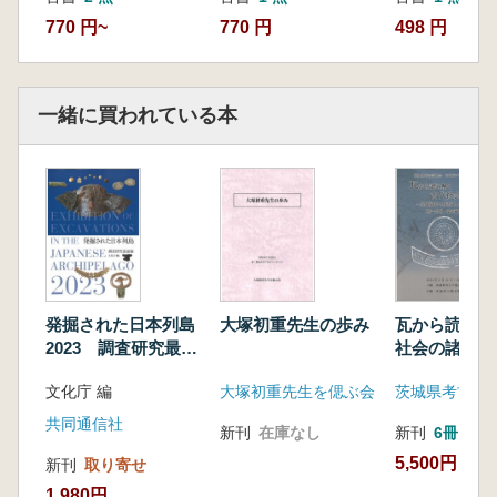
770 円~
770 円
498 円
一緒に買われている本
発掘された日本列島
大塚初重先生の歩み
瓦から読み解
2023 調査研究最前
社会の諸相 
線
料の集成と分
文化庁 編
大塚初重先生を偲ぶ会
茨城県考古学
共同通信社
新刊
在庫なし
新刊
6冊
5,500円
新刊
取り寄せ
1,980円