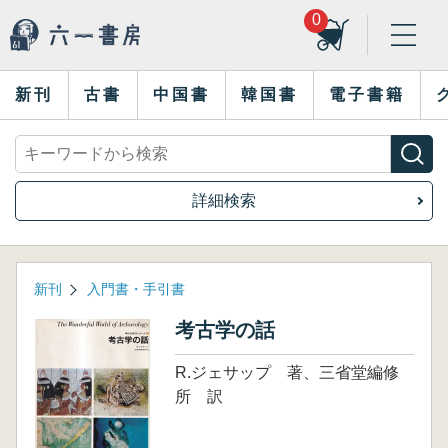
0
新刊
古書
中国書
韓国書
電子書籍
詳細検索
新刊
入門書・手引書
考古学の話
R.ジェサップ 著、三省堂編修
所 訳