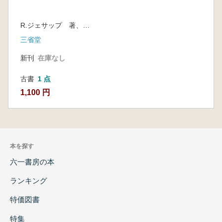
R.ジェサップ 著、三省堂編修所 訳
三省堂
新刊
在庫なし
古書
1 点
1,100 円
本を探す
六一書房の本
ランキング
特価図書
特集