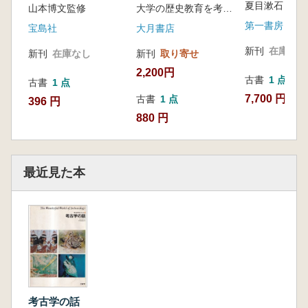
夏目漱石 著
山本博文監修
大学の歴史教育を考える会 編
わかる
第一書房
宝島社
大月書店
新刊
在庫なし
新刊
在庫なし
新刊
取り寄せ
2,200円
古書
1 点
古書
1 点
7,700 円
古書
1 点
396 円
880 円
最近見た本
考古学の話