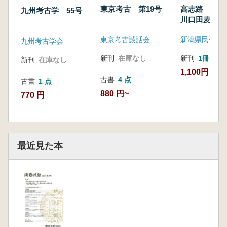
東京考古 第19号
高志路 第4
九州考古学 55号
川口田麦山採
東京考古談話会
新潟県民俗学
九州考古学会
新刊
在庫なし
新刊
1冊
新刊
在庫なし
1,100円
古書
4 点
古書
1 点
880 円~
770 円
最近見た本