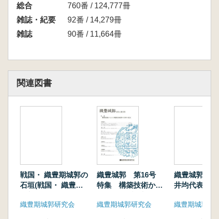
総合
760番 / 124,777冊
雑誌・紀要
92番 / 14,279冊
雑誌
90番 / 11,664冊
関連図書
戦国・ 織豊期城郭の
織豊城郭 第16号
織豊城郭 第1
石垣(戦国・ 織豊期
特集 構築技術から
井均代表還暦
城郭 等石垣 基準資料
みた織豊系城郭の石
号) 特集:織
織豊期城郭研究会
織豊期城郭研究会
織豊期城郭研
集成)
垣の成立
郭の石切場