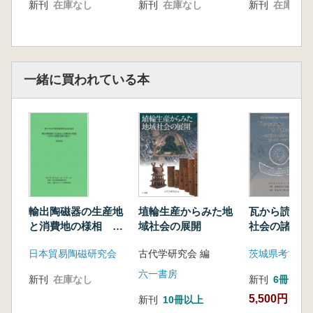
新刊
在庫なし
新刊
在庫なし
新刊
在庫なし
一緒に買われている本
輸出陶磁器の生産地
埴輪生産からみた地
瓦から読み解
と消費地の様相 近
域社会の展開
社会の諸相 
年の調査成果の紹介
料の集成と分
日本貿易陶磁研究会
古代学研究会 編
茨城県考古学
六一書房
新刊
在庫なし
新刊
6冊
5,500円
新刊
10冊以上