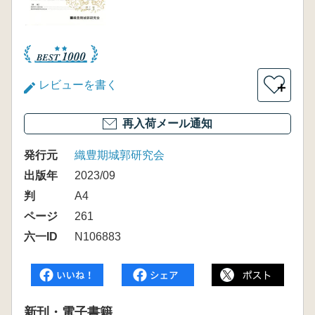
レビューを書く
＋
再入荷メール通知
発行元
織豊期城郭研究会
出版年
2023/09
判
A4
ページ
261
六一ID
N106883
新刊・電子書籍