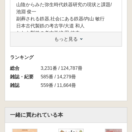
山陰からみた弥生時代鉄器研究の現状と課題/
池淵 俊一
副葬される鉄器,社会にある鉄器/内山 敏行
日本古代製鉄の考古学/大道 和人
たたら製鉄の考古学/角田 徳幸
もっと見る
■ 遺跡速報
東京都調布市 染地遺跡第128地点/間 直一郎
■ 海外考古学事情〈24〉
ランキング
岐路に立つイスラエル考古学/長谷川 修一
総合
■ 考古アカデミックレポート
3,231番 / 124,787冊
戦国時代における大砲の伝来過程についての研
雑誌・紀要
585番 / 14,279冊
究/上野 淳也
雑誌
559番 / 11,664冊
一緒に買われている本