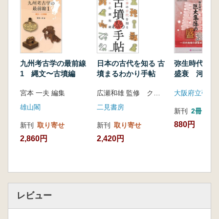
九州考古学の最前線
日本の古代を知る 古
弥生時代巨大
1 縄文〜古墳編
墳まるわかり手帖
盛衰 河内地
査成果から
宮本 一夫 編集
広瀬和雄 監修 クリエイティブ・スイート 著
雄山閣
二見書房
新刊
2冊
880円
新刊
取り寄せ
新刊
取り寄せ
2,860円
2,420円
レビュー