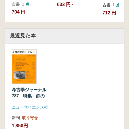
古書
1 点
633 円~
古書
1 点
704 円
712 円
最近見た本
考古学ジャーナル
787 特集 鉄の考
古学
ニューサイエンス社
新刊
取り寄せ
1,850円