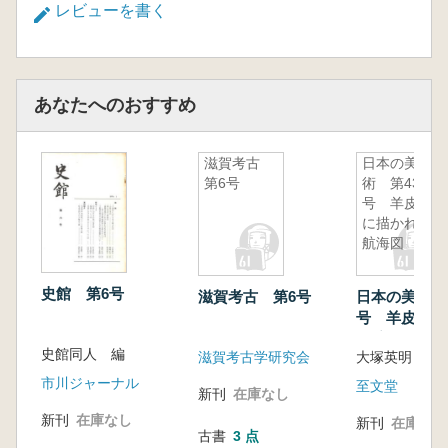
レビューを書く
あなたへのおすすめ
滋賀考古
日本の美
第6号
術 第438
号 羊皮紙
に描かれた
航海図
史館 第6号
滋賀考古 第6号
日本の美術 第
号 羊皮紙に
た航海図
史館同人 編
滋賀考古学研究会
大塚英明 著
市川ジャーナル
至文堂
新刊
在庫なし
新刊
在庫なし
新刊
在庫なし
古書
3 点