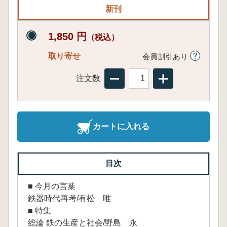
新刊
1,850 円
（税込）
取り寄せ
会員割引あり
注文数
カートに入れる
目次
■ 今月の言葉
鉄器時代再考/有松 唯
■ 特集
総論 鉄の生産と社会/野島 永