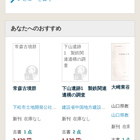
あなたへのおすすめ
常森古墳群
下山遺跡
1 製鉄関
連遺構の調
査
大崎東谷1号
常森古墳群
下山遺跡1 製鉄関連
遺構の調査
下松市土地開発公社 土井ヶ浜遺跡・人類学ミュージアム
建設省中国地方建設局 島根県教育委員会
山口県教育委
新刊
在庫なし
新刊
在庫なし
新刊
在庫なし
古書
1 点
古書
2 点
古書
1 点