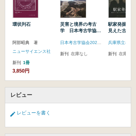
環状列石
災害と境界の考古
駅家発掘! 
学 日本考古学協会
見えた古代日
2023年度宮城大会資
通史
阿部昭典 著
日本考古学協会2023年度宮城大会実行委員会
兵庫県立考古
料集
ニューサイエンス社
新刊
在庫なし
新刊
在庫なし
新刊
1冊
3,850円
レビュー
レビューを書く