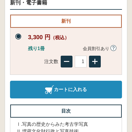
新刊・電子書籍
新刊
3,300 円
（税込）
残り1冊
会員割引あり
注文数
カートに入れる
目次
Ⅰ.写真の歴史からみた考古学写真
Ⅱ.埋蔵文化財行政と写真技術