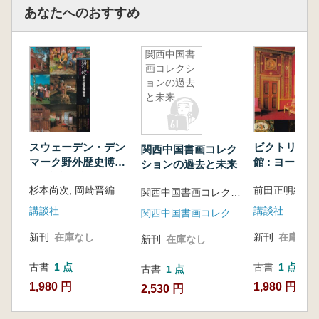
あなたへのおすすめ
関西中国書
画コレクシ
ョンの過去
と未来
スウェーデン・デン
ビクトリア王
関西中国書画コレク
マーク野外歴史博物
館 : ヨーロ
ションの過去と未来
館 : 神話伝説と北欧
統工芸とイン
杉本尚次, 岡崎晋編
前田正明編
の民家
関西中国書画コレクション研究会編
講談社
講談社
関西中国書画コレクション研究会
新刊
在庫なし
新刊
在庫なし
新刊
在庫なし
古書
1 点
古書
1 点
古書
1 点
1,980 円
1,980 円
2,530 円