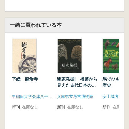
2北信の馬生産
Ⅳ 南信州の工と畿内王権～前方後円墳の登場
～
I 前方後円墳の登場
一緒に買われている本
2 馬生産にみる古墳の階層構造
V シナノの古墳の終わり
1 古墳の終焉とその後
2 各地に広がる古墳
(寄稿)墓と古墳
下総 龍角寺
駅家発掘! 播磨から
馬でひも解く
見えた古代日本の交
歴史
通史
早稲田大学会津八一記念博物館
兵庫県立考古博物館
安土城考古博
新刊
在庫なし
新刊
在庫なし
新刊
在庫なし