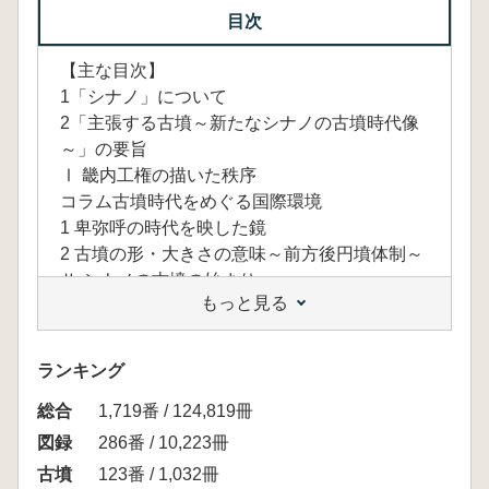
目次
【主な目次】
1「シナノ」について
2「主張する古墳～新たなシナノの古墳時代像
～」の要旨
Ⅰ 畿内工権の描いた秩序
コラム古墳時代をめぐる国際環境
1 卑弥呼の時代を映した鏡
2 古墳の形・大きさの意味～前方後円墳体制～
Ⅱ シナノの古墳の始まり
もっと見る
1 山の上に造られた古墳の始まり
コラム シナノの弥生時代と古墳時代
2 シナノ最古の古墳
ランキング
3 共有される古墳づくりのルール
総合
4 王のいた場所
1,719番 / 124,819冊
Ⅲ 北信の工と大陸～方墳の登場～
図録
286番 / 10,223冊
1方墳の登場
古墳
123番 / 1,032冊