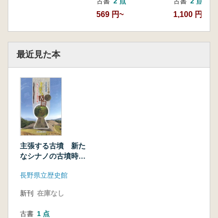
古書
2 点
古書
2 点
569 円~
1,100 円~
最近見た本
主張する古墳 新た
なシナノの古墳時代
像
長野県立歴史館
新刊
在庫なし
古書
1 点