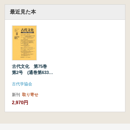
最近見た本
古代文化 第75巻
第2号 (通巻第633
号) 特輯 東アジア
古代学協会
漢字文化圏の疫病・
疫病観の史的・現代
新刊
取り寄せ
的展開
2,970円