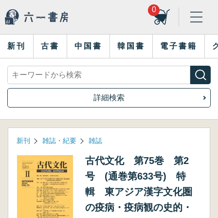
0
新刊
古書
中国書
韓国書
電子書籍
詳細検索
新刊
雑誌・紀要
雑誌
古代文化 第75巻 第2
号 (通巻第633号) 特
輯 東アジア漢字文化圏
の疫病・疫病観の史的・