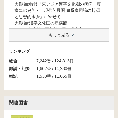
大形 徹:特報「東アジア漢字文化圏の疾病・疫
病観の史的・ 現代的展開 鬼系病因論の起源
と思想的水脈」に寄せて
大形 徹:漢字文化国の疾病観
佐々木聡:光緒丁酉年郭洪興抄発病占書とその
もっと見る
占辞に見える鬼神
多田伊織:淡と痰と澹 古代インド医学と中国
医学の交渉
ランキング
六車 楓:清華簡『五紀』に見える身体と病気の
総合
記述について
7,242番 / 124,813冊
孫 瑾:宋代道人の房中術実践と民間医療の関係
雑誌・紀要
1,662番 / 14,280冊
試論
雑誌
1,538番 / 11,665冊
董伊莎:庸祭の淫祠化について 儒教的視点か
らの一考察
永原順子:水難怪異伝承の比較研究 東南アジ
アでの調査から
関連図書
田 天:日録と秦漢病方の編纂
白山友里恵:病因として機能する「贔」と風
『諸病源候論』を手掛かりに