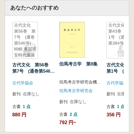
あなたへのおすすめ
古代文化
古代文化
第56巻 第
第43巻 第
7号 (通巻
1号 (通巻
第546号)
第384号)
特輯:東国平
安時代集落
遺跡論-落
但馬考古学 第8集
古代文化 第56巻
古代文化 第
川・一の宮
第7号 (通巻第546
第1号 (通巻
遺跡を中心
号) 特輯:東国平安
号)
として--
但馬考古学研究会機関誌担当幹事 編
古代学協会
古代学協会
時代集落遺跡論-落
川・一の宮遺跡を中
但馬考古学研究会
新刊
在庫なし
新刊
在庫なし
心として--
新刊
在庫なし
古書
1 点
古書
1 点
古書
2 点
880 円
356 円
792 円~