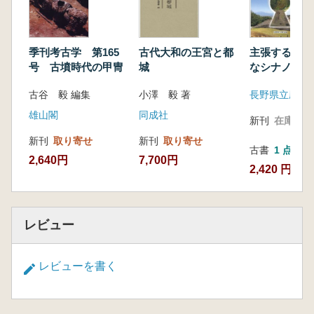
情』
中村 聡:磐下徹著『郡司と天皇』
季刊考古学 第165
古代大和の王宮と都
主張する古墳
号 古墳時代の甲冑
城
なシナノの古
像
古谷 毅 編集
小澤 毅 著
長野県立歴史
雄山閣
同成社
新刊
在庫なし
新刊
取り寄せ
新刊
取り寄せ
古書
1 点
2,640円
7,700円
2,420 円
レビュー
レビューを書く