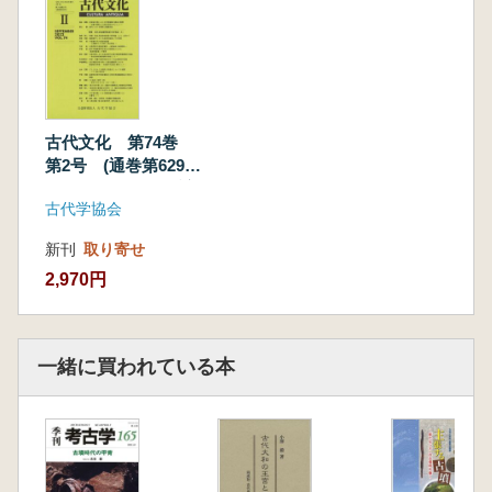
近藤公子:『小右記』註釈(33)長和4年6月14日
条
藤田富士夫:(私の古代学)(30)杉谷4号墳と日本
海文化シンポジウム
近藤 好和:〈『江家次第』にみる朝廷儀礼の式
古代文化 第74巻
次第〉(10)大嘗会(五)
第2号 (通巻第629
山田 邦和:誉田山古墳の墳丘立ち入り調査
号) 特輯 弥生系高
古代学協会
村瀬 陸:富雄丸山古墳出土の蛇行剣・麗龍文盾
地性集落の再考論
(上)
形銅鏡について
新刊
取り寄せ
廣瀬憲雄:浜田久美子著『日本古代の外交と礼
2,970円
制』
今 正秀:神谷正昌苦「皇位継承と藤原氏 摂政・
関白はなぜ必要だったのか』
一緒に買われている本
樋上 昇:鶴来航介菩『木材がつなぐ弥生社会
木工技術論の再構築』
森本 雅崇:吉野秋二菩「古代の食生活 食べる。
働く。暮らす』
吉藤 真平:米田雄介著『歴代天皇の皇位継承事