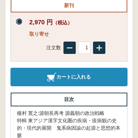
新刊
2,970 円
（税込）
取り寄せ
注文数
カートに入れる
目次
榎村 寛之:源朝長再考 源義朝の政治戦略
特輯 東アジア漢字文化圏の疾病・疫病観の史
的・現代的展開 鬼系病因諭の起源と思想的本
脈