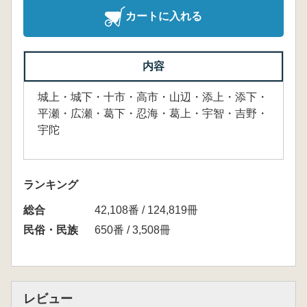
カートに入れる
内容
城上・城下・十市・高市・山辺・添上・添下・
平瀬・広瀬・葛下・忍海・葛上・宇智・吉野・
宇陀
ランキング
総合
42,108番 / 124,819冊
民俗・民族
650番 / 3,508冊
レビュー