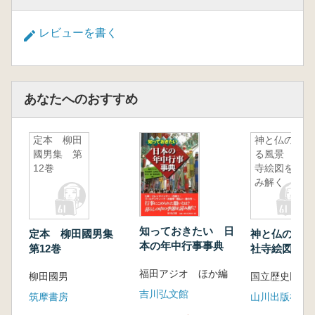
レビューを書く
あなたへのおすすめ
定本 柳田
神と仏のい
國男集 第
る風景 社
12巻
寺絵図を読
み解く
知っておきたい 日
定本 柳田國男集
神と仏のい
本の年中行事事典
第12巻
社寺絵図を読
福田アジオ ほか編
柳田國男
吉川弘文館
筑摩書房
山川出版社