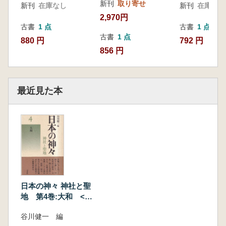
新刊
取り寄せ
新刊
在庫なし
新刊
在庫なし
2,970円
古書
1 点
古書
1 点
古書
1 点
880 円
792 円
856 円
最近見た本
日本の神々 神社と聖
地 第4巻:大和 <新
装復刊>
谷川健一 編