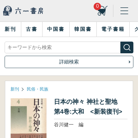
0
新刊
古書
中国書
韓国書
電子書籍
詳細検索
新刊
民俗・民族
日本の神々 神社と聖地
第4巻:大和 <新装復刊>
谷川健一 編