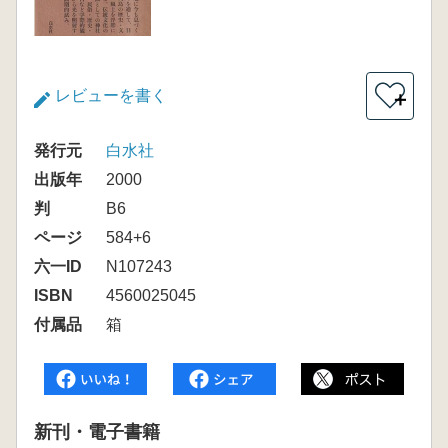
レビューを書く
＋
発行元
白水社
出版年
2000
判
B6
ページ
584+6
六一ID
N107243
ISBN
4560025045
付属品
箱
新刊・電子書籍