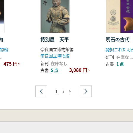
内
特別展 天平
明石の古代
物館
奈良国立博物館編
奈良国立博物館
し
新刊
在庫なし
475 円~
新刊
在庫なし
古書
1 点
3,080 円~
古書
5 点
1
/
5