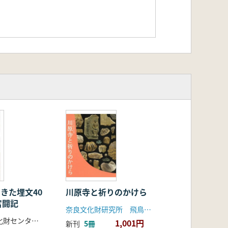
あきた埋文40
川原寺と祈りのかけら
奮闘記
奈良文化財研究所 飛鳥資料館
秋田県埋蔵文化財センター 編
1,001円
新刊
5冊