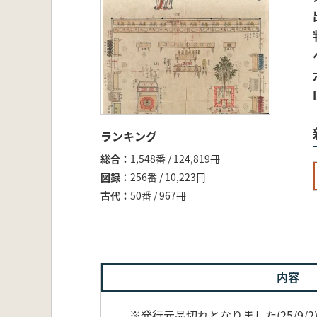
ランキング
総合
1,548番 / 124,819冊
図録
256番 / 10,223冊
古代
50番 / 967冊
内容
※発行元品切れとなりました(25/9/2