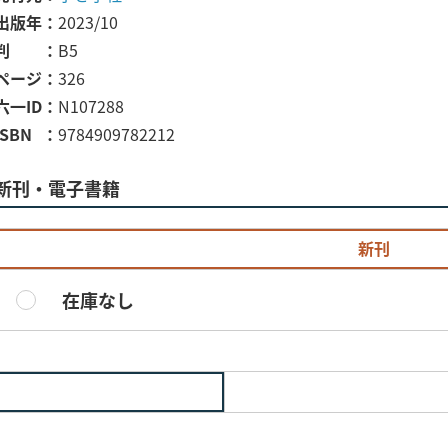
出版年
2023/10
判
B5
ページ
326
六一ID
N107288
ISBN
9784909782212
新刊・電子書籍
新刊
在庫なし
)