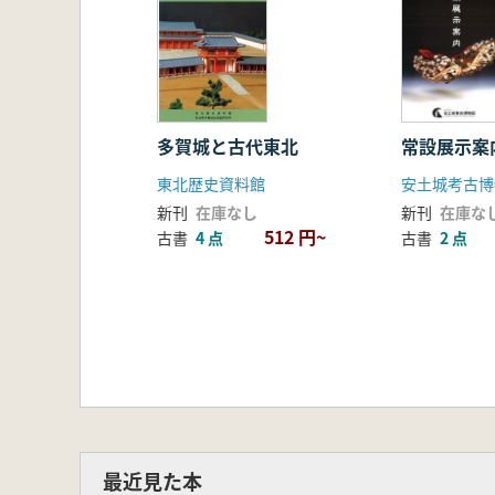
常設展示案
多賀城と古代東北
安土城考古博
東北歴史資料館
新刊
在庫な
新刊
在庫なし
512 円~
古書
2 点
古書
4 点
最近見た本