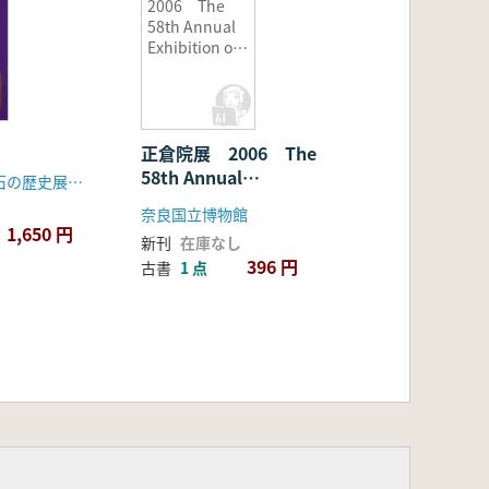
2006 The
58th Annual
Exhibition of
Shosoin
Treasures
正倉院展 2006 The
58th Annual
発掘された明石の歴史展実行委員会
Exhibition of Shosoin
奈良国立博物館
Treasures
1,650 円
新刊
在庫なし
396 円
古書
1 点