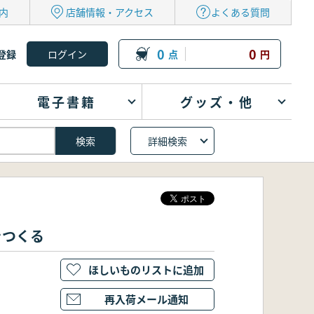
内
店舗情報・アクセス
よくある質問
0
0
登録
点
円
電子書籍
グッズ・他
詳細検索
をつくる
ほしいものリストに追加
再入荷メール通知