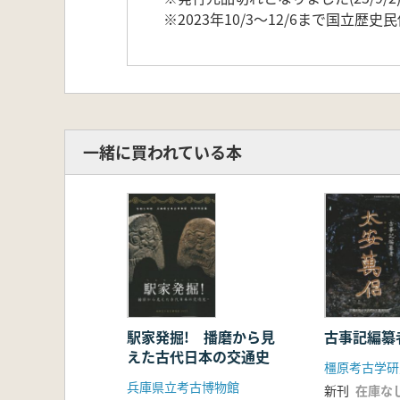
※2023年10/3～12/6まで国立
一緒に買われている本
駅家発掘! 播磨から見
古事記編纂
えた古代日本の交通史
兵庫県立考古博物館
新刊
在庫な