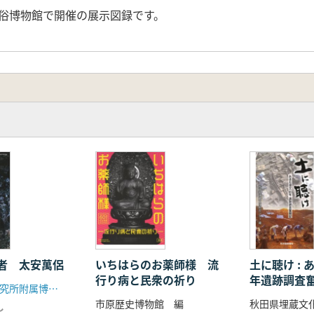
歴史民俗博物館で開催の展示図録です。
者 太安萬侶
いちはらのお薬師様 流
土に聴け : 
行り病と民衆の祈り
年遺跡調査
橿原考古学研究所附属博物館
市原歴史博物館 編
し