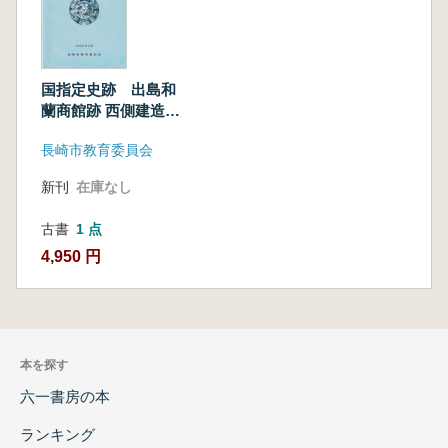
国指定史跡 出島和
蘭商館跡 西側建造物
復元事業に伴う発掘
長崎市教育委員会
調査報告書
新刊
在庫なし
古書
1 点
4,950 円
本を探す
六一書房の本
ランキング