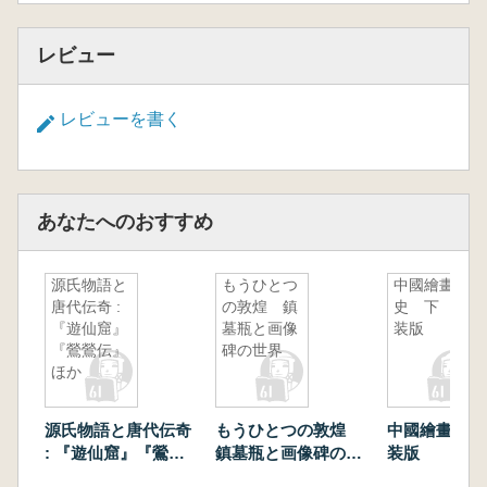
レビュー
レビューを書く
あなたへのおすすめ
源氏物語と
もうひとつ
中國繪畫
唐代伝奇 :
の敦煌 鎮
史 下 新
『遊仙窟』
墓瓶と画像
装版
『鶯鶯伝』
碑の世界
ほか
源氏物語と唐代伝奇
もうひとつの敦煌
中國繪畫史 
: 『遊仙窟』『鶯鶯
鎮墓瓶と画像碑の世
装版
伝』ほか
界