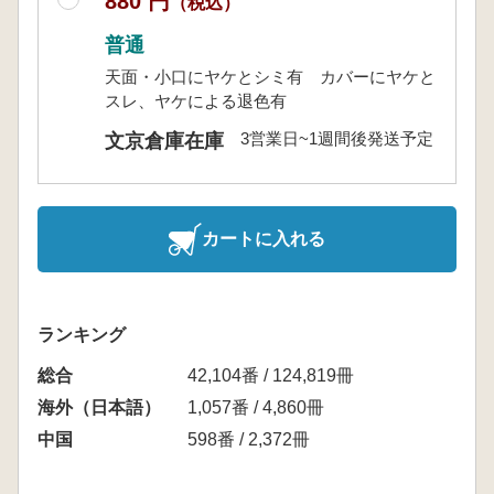
880 円
（税込）
普通
天面・小口にヤケとシミ有 カバーにヤケと
スレ、ヤケによる退色有
3営業日~1週間後発送予定
文京倉庫在庫
カートに入れる
ランキング
総合
42,104番 / 124,819冊
海外（日本語）
1,057番 / 4,860冊
中国
598番 / 2,372冊