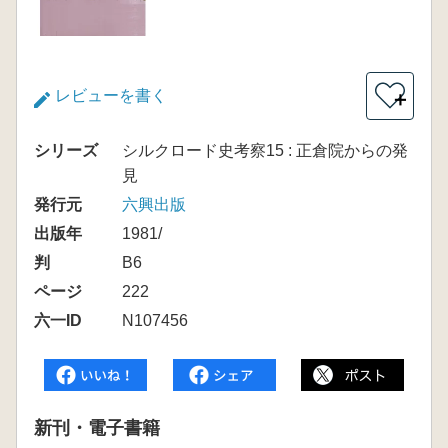
レビューを書く
＋
シリーズ
シルクロード史考察15 : 正倉院からの発
見
発行元
六興出版
出版年
1981/
判
B6
ページ
222
六一ID
N107456
新刊・電子書籍