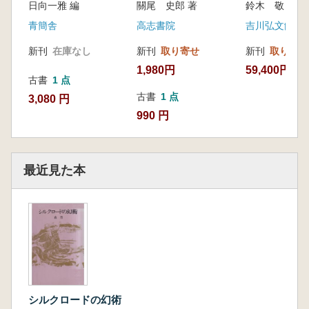
日向一雅 編
關尾 史郎 著
鈴木 敬 著
青簡舎
高志書院
吉川弘文館
新刊
在庫なし
新刊
取り寄せ
新刊
取り寄せ
1,980円
59,400円
古書
1 点
古書
1 点
3,080 円
990 円
最近見た本
シルクロードの幻術