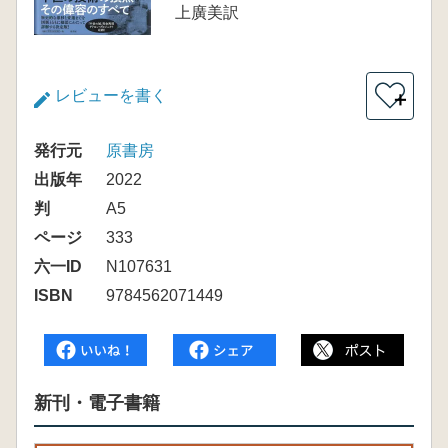
上廣美訳
レビューを書く
＋
発行元
原書房
出版年
2022
判
A5
ページ
333
六一ID
N107631
ISBN
9784562071449
新刊・電子書籍