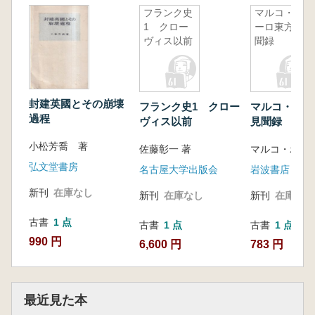
フランク史
マルコ・ポ
1 クロー
ーロ東方見
ヴィス以前
聞録
封建英國とその崩壊
フランク史1 クロー
マルコ・ポー
過程
ヴィス以前
見聞録
小松芳喬 著
佐藤彰一 著
マルコ・ポーロ 
弘文堂書房
名古屋大学出版会
岩波書店
新刊
在庫なし
新刊
在庫なし
新刊
在庫なし
古書
1 点
古書
1 点
古書
1 点
990 円
6,600 円
783 円
最近見た本