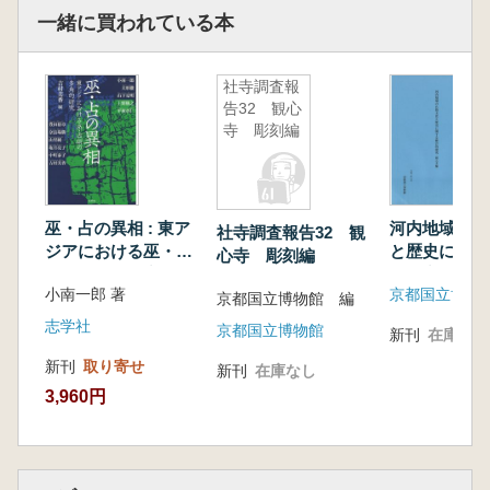
一緒に買われている本
社寺調査報
告32 観心
寺 彫刻編
巫・占の異相 : 東ア
河内地域の仏
社寺調査報告32 観
ジアにおける巫・占
と歴史に関す
心寺 彫刻編
術の多角的研究
的研究 観心
小南一郎 著
京都国立博物
京都国立博物館 編
志学社
京都国立博物館
新刊
在庫なし
新刊
取り寄せ
新刊
在庫なし
3,960円