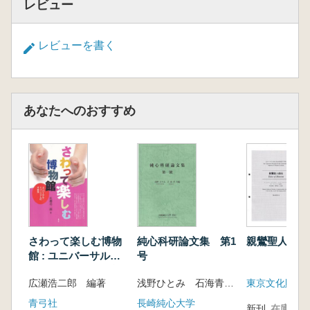
レビュー
レビューを書く
あなたへのおすすめ
さわって楽しむ博物
純心科研論文集 第1
親鸞聖人絵伝
館 : ユニバーサル・
号
ミュージアムの可能
広瀬浩二郎 編著
浅野ひとみ 石海青共編
東京文化財研
性
青弓社
長崎純心大学
新刊
在庫なし