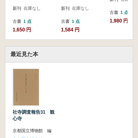
新刊
在庫なし
新刊
在庫なし
古書
1 点
1,980 円
古書
1 点
古書
1 点
1,650 円
1,584 円
最近見た本
社寺調査報告31 観
心寺
京都国立博物館 編