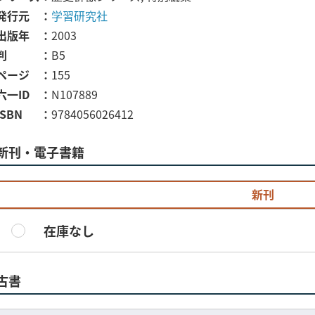
発行元
学習研究社
出版年
2003
判
B5
ページ
155
六一ID
N107889
ISBN
9784056026412
新刊・電子書籍
新刊
在庫なし
古書