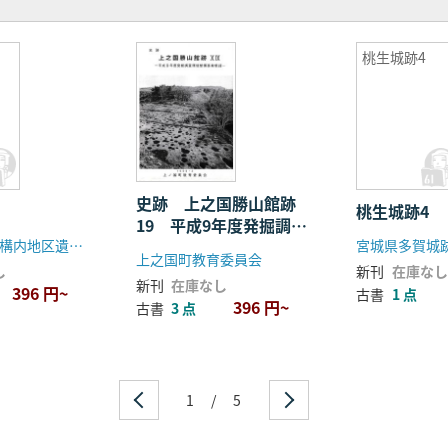
桃生城跡4
史跡 上之国勝山館跡
桃生城跡4
19 平成9年度発掘調査
東京造形大学構内地区遺跡調査会
宮城県多賀城
環境整備事業概報
上之国町教育委員会
し
新刊
在庫なし
新刊
在庫なし
396 円~
古書
1 点
396 円~
古書
3 点
1
/
5