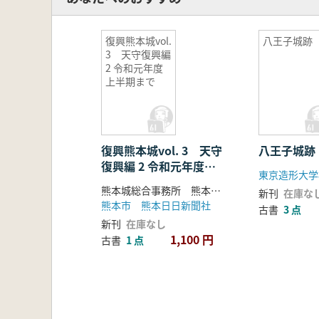
復興熊本城vol.
八王子城跡
3 天守復興編
2 令和元年度
上半期まで
復興熊本城vol. 3 天守
八王子城跡
復興編 2 令和元年度上
半期まで
熊本城総合事務所 熊本城調査研究センター
新刊
在庫な
熊本市 熊本日日新聞社
古書
3 点
新刊
在庫なし
1,100 円
古書
1 点