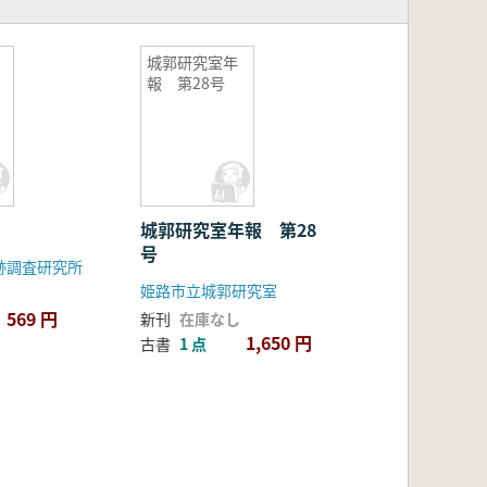
城郭研究室年
報 第28号
城郭研究室年報 第28
号
跡調査研究所
姫路市立城郭研究室
569 円
新刊
在庫なし
1,650 円
古書
1 点