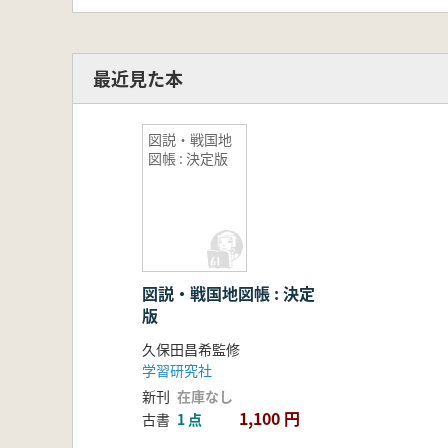
最近見た本
図説・戦国地
図帳 : 決定版
図説・戦国地図帳 : 決定
版
久保田昌希監修
学習研究社
新刊
在庫なし
1,100 円
古書
1 点