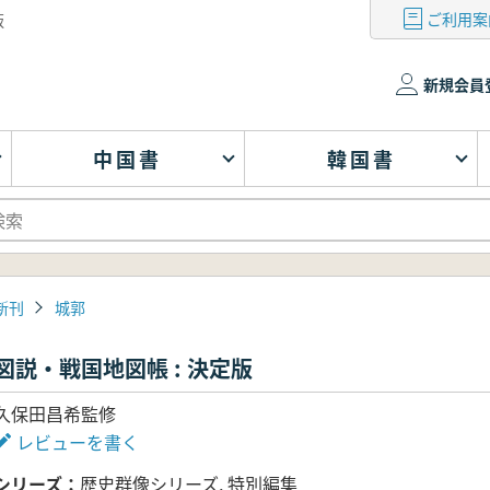
ご利用案
版
新規会員
中国書
韓国書
新刊
城郭
図説・戦国地図帳 : 決定版
久保田昌希監修
レビューを書く
シリーズ
歴史群像シリーズ, 特別編集