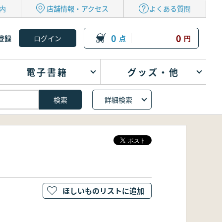
内
店舗情報・アクセス
よくある質問
0
0
登録
点
円
電子書籍
グッズ・他
詳細検索
ほしいものリストに追加