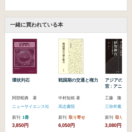
一緒に買われている本
環状列石
戦国期の交通と権力
アジアの中の
宮 : アニミ
化圏の日本
阿部昭典 著
中村知裕 著
工藤 隆 著
ニューサイエンス社
高志書院
三弥井書店
新刊
1冊
新刊
取り寄せ
新刊
取り寄せ
3,850円
6,050円
3,080円