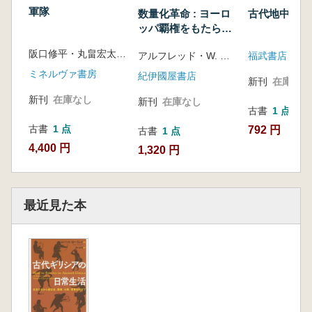
軍隊
数量化革命 : ヨーロ
古代地中海世
ッパ覇権をもたらし
た世界観の誕生
阪口修平・丸畠宏太 編著
アルフレッド・W. クロスビー著 ; 小沢千重子訳
福武書店
ミネルヴァ書房
紀伊國屋書店
新刊
在庫なし
新刊
在庫なし
新刊
在庫なし
古書
1 点
古書
1 点
792 円
古書
1 点
4,400 円
1,320 円
最近見た本