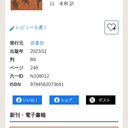
口 未和 訳
レビューを書く
＋
発行元
原書房
出版年
2023/11
判
B6
ページ
248
六一ID
N108012
ISBN
9784562073641
新刊・電子書籍