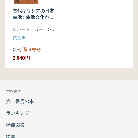
古代ギリシアの日常
生活 : 生活文化から
食生活、医療、仕
ロバート・ガーランド 著 田口 未和 訳
事、軍事治安まで
原書房
新刊
取り寄せ
2,640円
本を探す
六一書房の本
ランキング
特価図書
特集