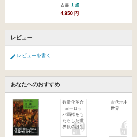
古書
1 点
4,950 円
レビュー
レビューを書く
あなたへのおすすめ
数量化革命
古代地中海
: ヨーロッ
世界
パ覇権をも
たらした世
界観の誕生