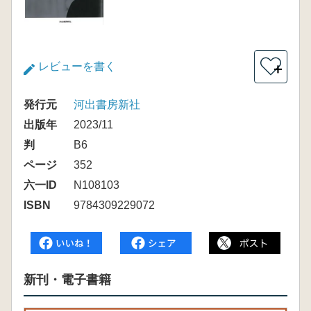
レビューを書く
＋
発行元
河出書房新社
出版年
2023/11
判
B6
ページ
352
六一ID
N108103
ISBN
9784309229072
新刊・電子書籍