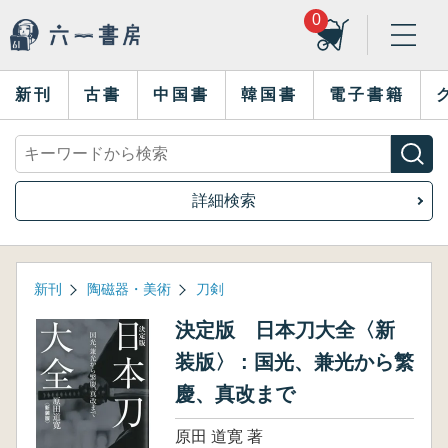
0
新刊
古書
中国書
韓国書
電子書籍
詳細検索
新刊
陶磁器・美術
刀剣
決定版 日本刀大全〈新
装版〉 : 国光、兼光から繁
慶、真改まで
原田 道寛 著