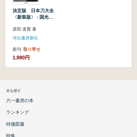
決定版 日本刀大全
〈新装版〉 : 国光、
兼光から繁慶、真改
原田 道寛 著
まで
河出書房新社
新刊
取り寄せ
1,980円
本を探す
六一書房の本
ランキング
特価図書
特集