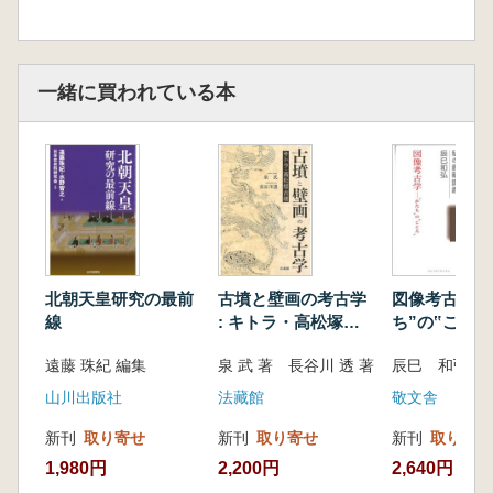
一緒に買われている本
北朝天皇研究の最前
古墳と壁画の考古学
図像考古学 
線
: キトラ・高松塚古
ち”の‟こころ
墳
遠藤 珠紀 編集
泉 武 著 長谷川 透 著
辰巳 和弘 著
山川出版社
法藏館
敬文舎
新刊
取り寄せ
新刊
取り寄せ
新刊
取り寄せ
1,980円
2,200円
2,640円