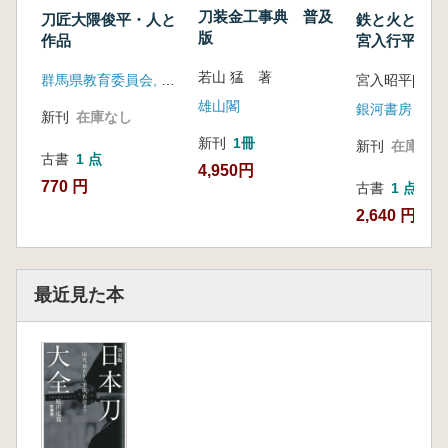
刀装金工事典 普及
刀匠大隈俊平・人と
鉄と火と水と 
版
作品
宮入行平
若山 猛 著
群馬県教育委員会, 太田市教育委員会, 群馬県立歴史博物館
雄山閣
銀河書房
新刊
在庫なし
新刊
1冊
新刊
在庫なし
古書
1 点
4,950円
770 円
古書
1 点
2,640 円
最近見た本