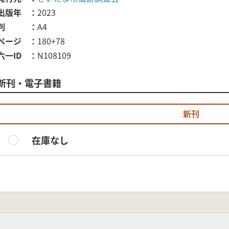
出版年
2023
判
A4
ページ
180+78
六一ID
N108109
新刊・電子書籍
新刊
在庫なし