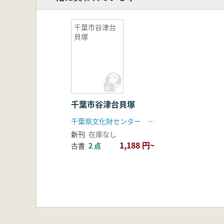
千葉市谷津台
貝塚
千葉市谷津台貝塚
千葉県文化財センター 千葉県都市部
新刊
在庫なし
1,188 円~
古書
2 点