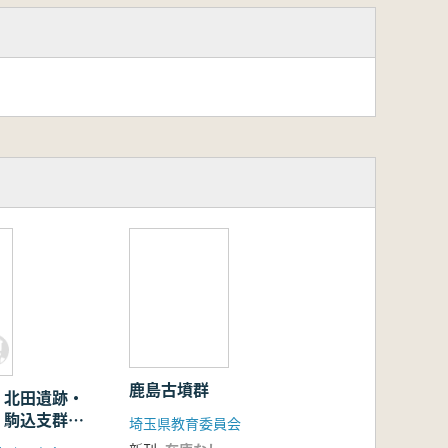
鹿島古墳群
 北田遺跡・
・駒込支群の
埼玉県教育委員会