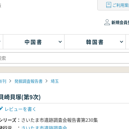
ご利用案
版
新規会員
中国書
韓国書
新刊
発掘調査報告書
埼玉
貝崎貝塚(第9次)
レビューを書く
シリーズ
さいたま市遺跡調査会報告書第230集
発行元
さいたま市遺跡調査会