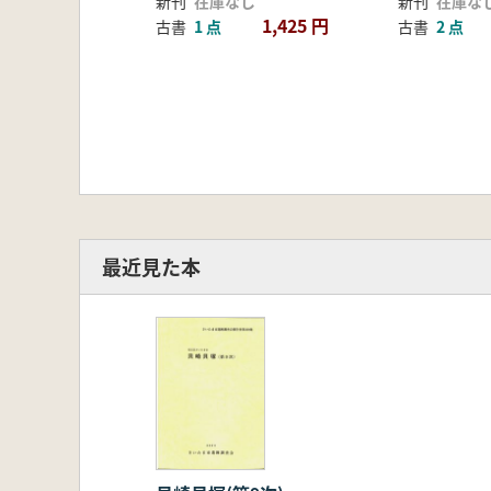
新刊
在庫なし
新刊
在庫な
1,425 円
古書
1 点
古書
2 点
最近見た本