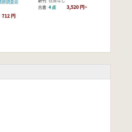
新刊
在庫なし
遺跡調査会
3,520 円~
古書
4 点
712 円