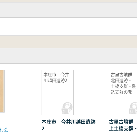
本庄市 今井
古里古墳群
川越田遺跡2
北田遺跡・上
土橋支群・駒
込支群の発掘
調査
本庄市 今井川越田遺跡
古里古墳群
2
上土橋支群
行会
発掘調査