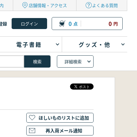
内
店舗情報・アクセス
よくある質問
0
0
登録
点
円
電子書籍
グッズ・他
詳細検索
ほしいものリストに追加
再入荷メール通知