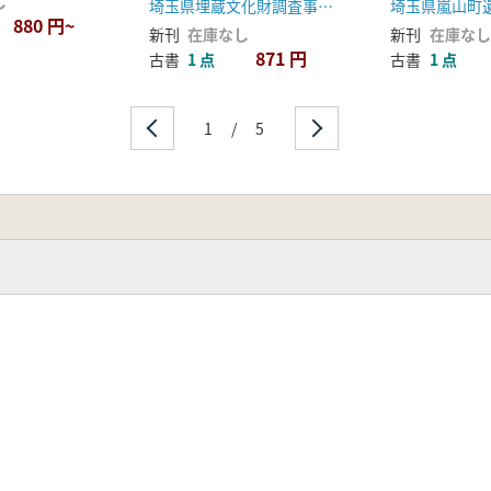
し
埼玉県埋蔵文化財調査事業団
埼玉県嵐山町
880 円~
新刊
在庫なし
新刊
在庫なし
871 円
古書
1 点
古書
1 点
1
/
5