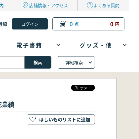
内
店舗情報・アクセス
よくある質問
0
0
登録
点
円
電子書籍
グッズ・他
詳細検索
究業績
ほしいものリストに追加