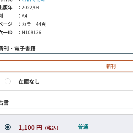
出版年
2022/04
判
A4
ページ
カラー44頁
六一ID
N108136
新刊・電子書籍
新刊
在庫なし
古書
普通
1,100 円
（税込）