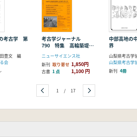
の考古学 第
考古学ジャーナル
中部高地の
790 特集 高輪築堤跡
界
と近現代考古学
田豊文 編
ニューサイエンス社
山梨県考古学
る会
山梨県考古学
1,850円
新刊
取り寄せ
し
1,100 円
新刊
4冊
古書
1 点
1
/
17