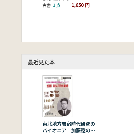
1,650 円
古書
1 点
最近見た本
東北地方岩宿時代研究の
パイオニア 加藤稔の研