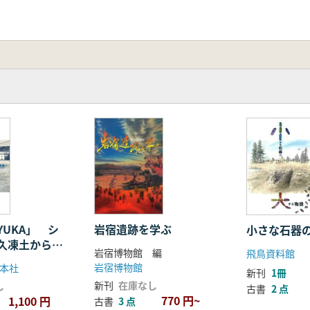
UKA」 シ
岩宿遺跡を学ぶ
小さな石器
久凍土から現
岩宿博物館 編
飛鳥資料館
ンモス
岩宿博物館
本社
新刊
1冊
新刊
在庫なし
し
古書
2 点
770 円~
1,100 円
古書
3 点