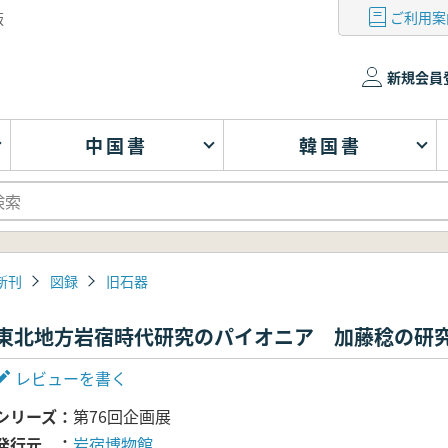
ご利用案
版
新規会員
中国書
韓国書
新刊
図録
旧石器
東北地方岩宿時代研究のパイオニア 加藤稔の研
レビューを書く
シリーズ
第76回企画展
発行元
岩宿博物館