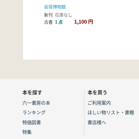
究業績
岩宿博物館
新刊
在庫なし
1,100 円
古書
1 点
本を探す
本を買う
六一書房の本
ご利用案内
ランキング
ほしい物リスト・書棚
特価図書
書店様へ
特集