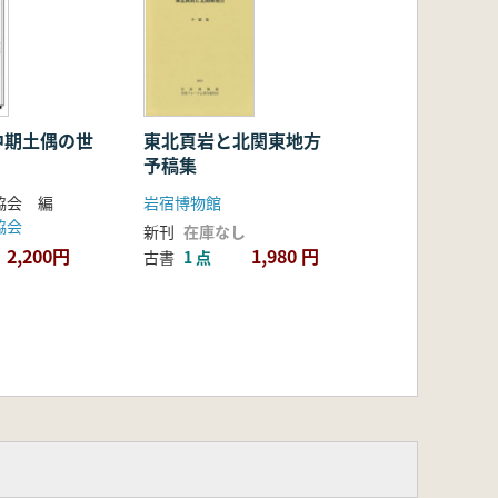
中期土偶の世
東北頁岩と北関東地方
予稿集
協会 編
岩宿博物館
協会
新刊
在庫なし
2,200円
1,980 円
古書
1 点