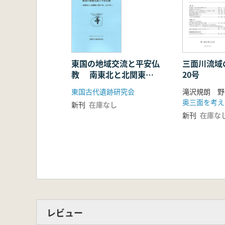
東国の地域交流と平安仏
三面川流域
教 南東北と北関東の
20号
里の寺、山の寺
東国古代遺跡研究会
滝沢規朗 野
奥三面を考え
新刊
在庫なし
新刊
在庫な
レビュー