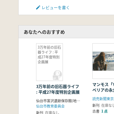
レビューを書く
あなたへのおすすめ
3万年前の旧石
器ライフ : 平
成27年度特別
企画展
マンモス「Y
3万年前の旧石器ライフ
ベリアの永
: 平成27年度特別企画展
れた少女マ
読売新聞東京
仙台市富沢遺跡保存館(地底の森ミュージアム)編
新刊
在庫な
仙台市教育委員会
古書
1 点
新刊
在庫なし