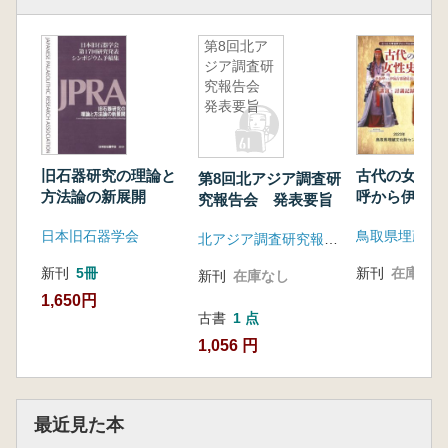
第8回北ア
ジア調査研
究報告会
発表要旨
旧石器研究の理論と
古代の女性史 
第8回北アジア調査研
方法論の新展開
呼から伊福吉
究報告会 発表要旨
比売臣まで
日本旧石器学会
北アジア調査研究報告会実行委員会
新刊
5冊
新刊
在庫なし
新刊
在庫なし
1,650円
古書
1 点
1,056 円
最近見た本