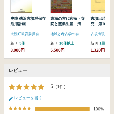
史跡 磯浜古墳群保存
東海の古代官衙・寺
古墳出現期土
活用計画
院と窯業生産 清ヶ
究 第10号
谷古窯跡群の研究(2
大洗町教育委員会
地域と考古学の会
古墳出現期土
冊組)
新刊
5冊
新刊
10冊以上
新刊
1冊
3,080円
5,500円
1,320円
レビュー
5
（1件）
レビューを書く
100%