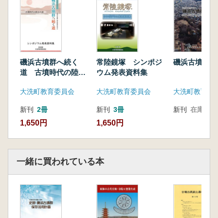
磯浜古墳群へ続く
常陸鏡塚 シンポジ
磯浜古墳群1
道 古墳時代の陸水
ウム発表資料集
の道 シンポジウム
大洗町教育委員会
大洗町教育委員会
大洗町教育委
発表資料集
新刊
2冊
新刊
3冊
新刊
在庫なし
1,650円
1,650円
一緒に買われている本